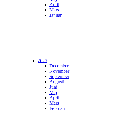
April
Mars
Januari
2025
December
November
September
Augusti
Juni
Maj
April
Mars
Februari