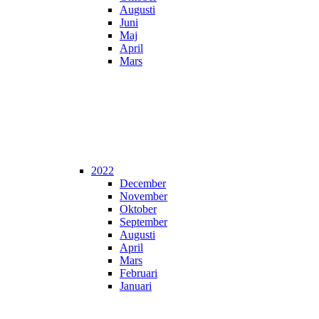
Augusti
Juni
Maj
April
Mars
2022
December
November
Oktober
September
Augusti
April
Mars
Februari
Januari