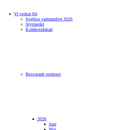
Vi verkar för
Svebios valmanifest 2026
Styrmedel
Koldioxidskatt
Besvarade remisser
2026
Juni
Maj