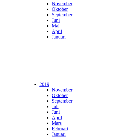
November
Oktober
September
Juni
Maj
April
Januari
2019
November
Oktober
September
Juli
Juni
April
Mars
Februari
Januari