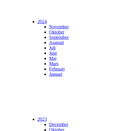
2024
November
Oktober
September
Augusti
Juli
Juni
Maj
Mars
Februari
Januari
2023
December
Oktober