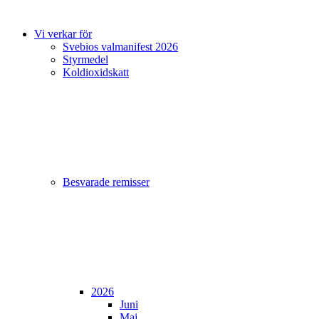
Vi verkar för
Svebios valmanifest 2026
Styrmedel
Koldioxidskatt
Besvarade remisser
2026
Juni
Maj