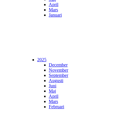
April
Mars
Januari
2025
December
November
September
Augusti
Juni
Maj
April
Mars
Februari