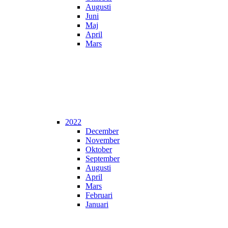
Augusti
Juni
Maj
April
Mars
2022
December
November
Oktober
September
Augusti
April
Mars
Februari
Januari