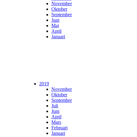
November
Oktober
September
Juni
Maj
April
Januari
2019
November
Oktober
September
Juli
Juni
April
Mars
Februari
Januari