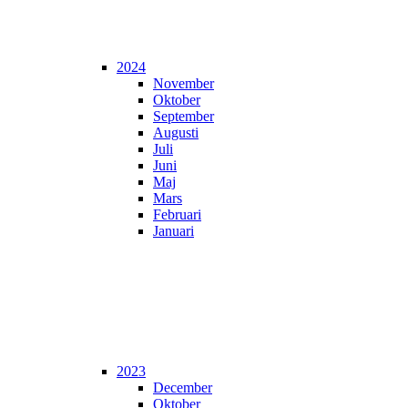
2024
November
Oktober
September
Augusti
Juli
Juni
Maj
Mars
Februari
Januari
2023
December
Oktober