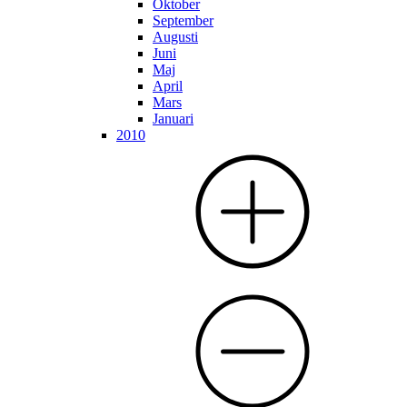
Oktober
September
Augusti
Juni
Maj
April
Mars
Januari
2010