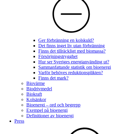
Ger förbränning en kolskuld?
Det finns inget liv utan förbränning
Finns det tillräckligt med biomassa?
Försörjningstrygghet
Hur ser Sveriges energianvänding ut?
Sammanfattande statistik om bioenergi
Varför behöves reduktionsplikten?
Finns det mark?
Biovärme
Biodrivmedel
Biokraft
Kolsänkor
Bioenergi – ord och begrepp
Exempel på bioenergi
Definitioner av bioenergi
Press