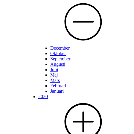
December
Oktober
September
Augusti
Juni
Maj
Mars
Februari
Januari
2020