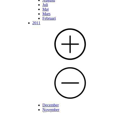
Augusti
Juli
Maj
Mars
Februari
2011
December
November