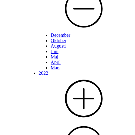
December
Oktober
Augusti
Juni
Maj
April
Mars
2022