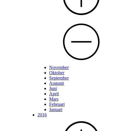
November
Oktober
September
Augusti
Juni
April
Mars
Februari
Januari
2016