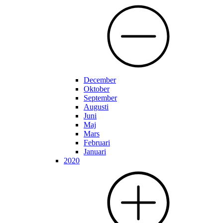
December
Oktober
September
Augusti
Juni
Maj
Mars
Februari
Januari
2020