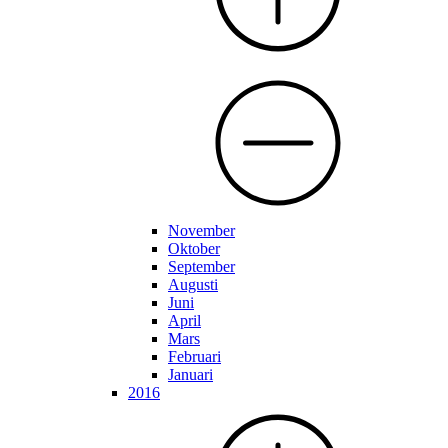
November
Oktober
September
Augusti
Juni
April
Mars
Februari
Januari
2016