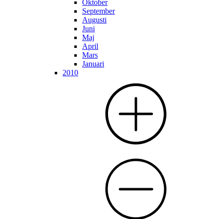
Oktober
September
Augusti
Juni
Maj
April
Mars
Januari
2010