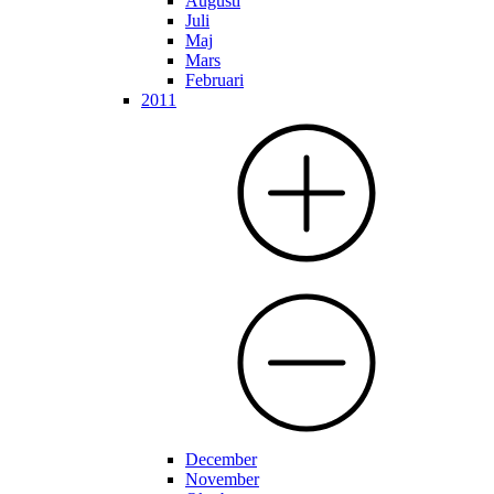
Augusti
Juli
Maj
Mars
Februari
2011
December
November