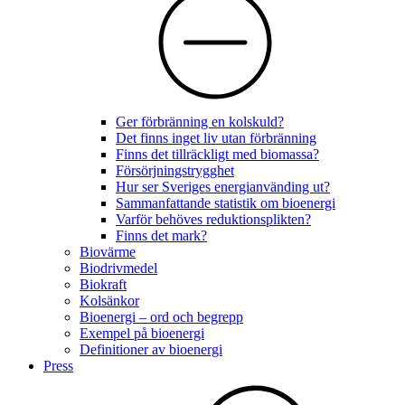
Ger förbränning en kolskuld?
Det finns inget liv utan förbränning
Finns det tillräckligt med biomassa?
Försörjningstrygghet
Hur ser Sveriges energianvänding ut?
Sammanfattande statistik om bioenergi
Varför behöves reduktionsplikten?
Finns det mark?
Biovärme
Biodrivmedel
Biokraft
Kolsänkor
Bioenergi – ord och begrepp
Exempel på bioenergi
Definitioner av bioenergi
Press