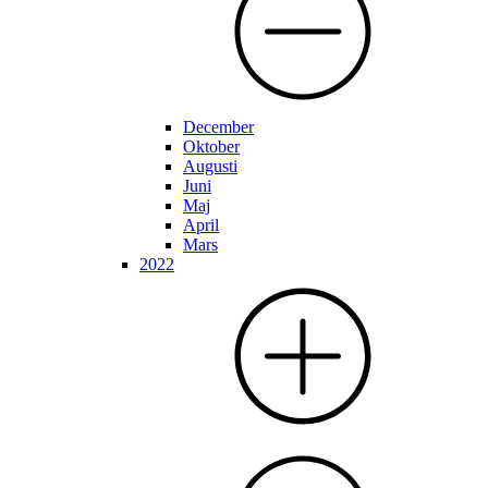
December
Oktober
Augusti
Juni
Maj
April
Mars
2022