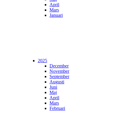
April
Mars
Januari
2025
December
November
September
Augusti
Juni
Maj
April
Mars
Februari