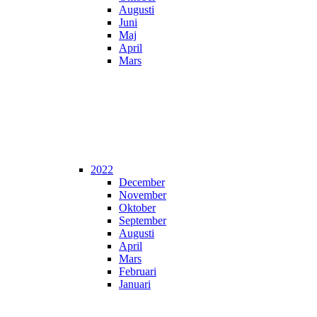
Augusti
Juni
Maj
April
Mars
2022
December
November
Oktober
September
Augusti
April
Mars
Februari
Januari