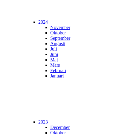
2024
November
Oktober
September
Augusti
Juli
Juni
Maj
Mars
Februari
Januari
2023
December
Oktober