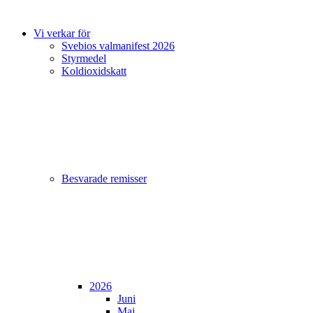
Vi verkar för
Svebios valmanifest 2026
Styrmedel
Koldioxidskatt
Besvarade remisser
2026
Juni
Maj