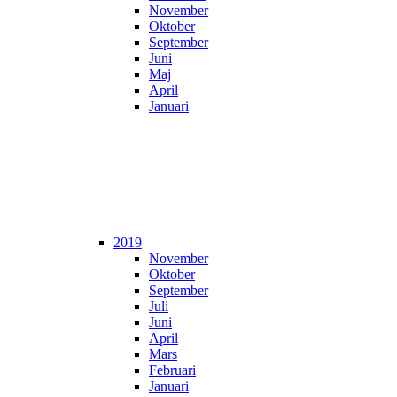
November
Oktober
September
Juni
Maj
April
Januari
2019
November
Oktober
September
Juli
Juni
April
Mars
Februari
Januari