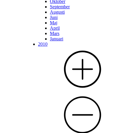
Oktober
September
Augusti
Juni
Maj
April
Mars
Januari
2010