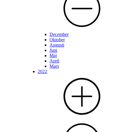
December
Oktober
Augusti
Juni
Maj
April
Mars
2022