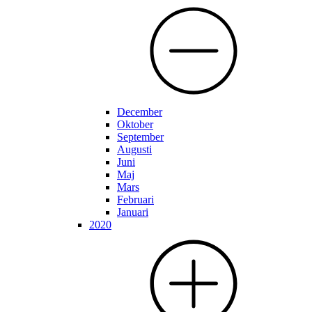
December
Oktober
September
Augusti
Juni
Maj
Mars
Februari
Januari
2020