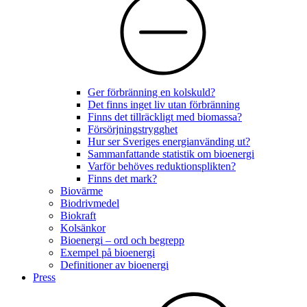
Ger förbränning en kolskuld?
Det finns inget liv utan förbränning
Finns det tillräckligt med biomassa?
Försörjningstrygghet
Hur ser Sveriges energianvänding ut?
Sammanfattande statistik om bioenergi
Varför behöves reduktionsplikten?
Finns det mark?
Biovärme
Biodrivmedel
Biokraft
Kolsänkor
Bioenergi – ord och begrepp
Exempel på bioenergi
Definitioner av bioenergi
Press