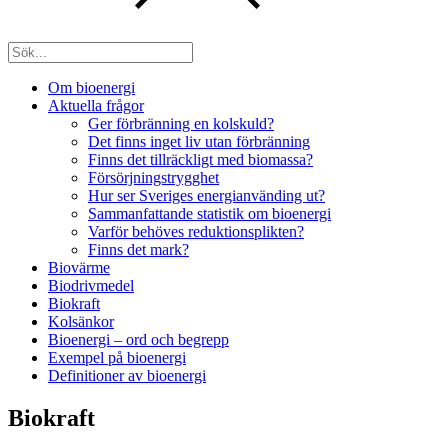
Om bioenergi
Aktuella frågor
Ger förbränning en kolskuld?
Det finns inget liv utan förbränning
Finns det tillräckligt med biomassa?
Försörjningstrygghet
Hur ser Sveriges energianvänding ut?
Sammanfattande statistik om bioenergi
Varför behöves reduktionsplikten?
Finns det mark?
Biovärme
Biodrivmedel
Biokraft
Kolsänkor
Bioenergi – ord och begrepp
Exempel på bioenergi
Definitioner av bioenergi
Biokraft