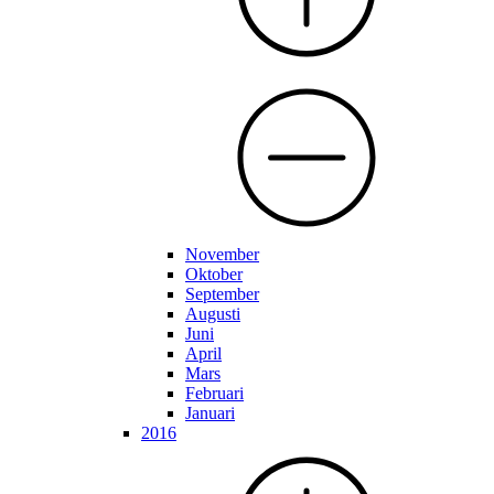
November
Oktober
September
Augusti
Juni
April
Mars
Februari
Januari
2016