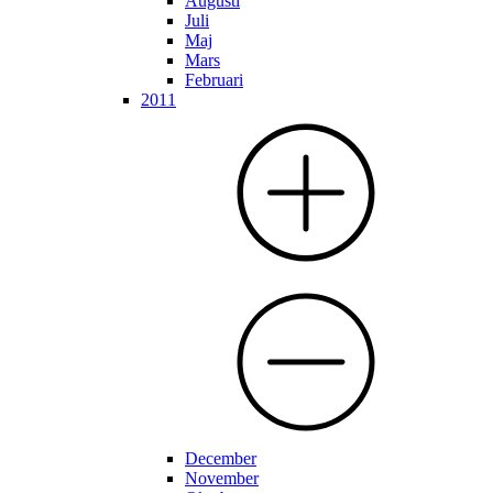
Augusti
Juli
Maj
Mars
Februari
2011
December
November