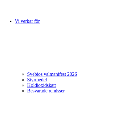
Vi verkar för
Svebios valmanifest 2026
Styrmedel
Koldioxidskatt
Besvarade remisser