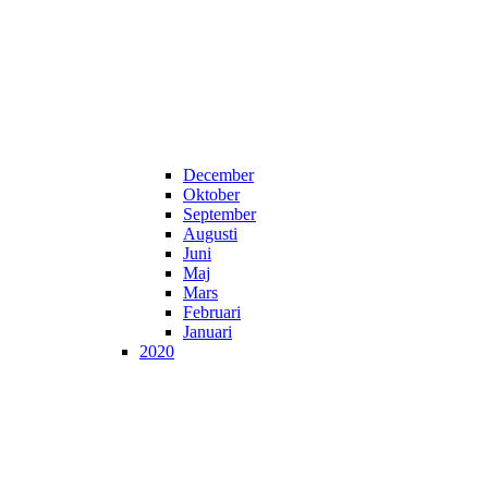
December
Oktober
September
Augusti
Juni
Maj
Mars
Februari
Januari
2020