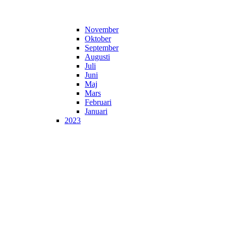
November
Oktober
September
Augusti
Juli
Juni
Maj
Mars
Februari
Januari
2023