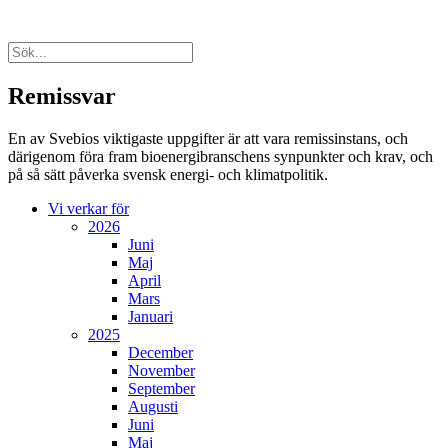
Remissvar
En av Svebios viktigaste uppgifter är att vara remissinstans, och
därigenom föra fram bioenergibranschens synpunkter och krav, och
på så sätt påverka svensk energi- och klimatpolitik.
Vi verkar för
2026
Juni
Maj
April
Mars
Januari
2025
December
November
September
Augusti
Juni
Maj