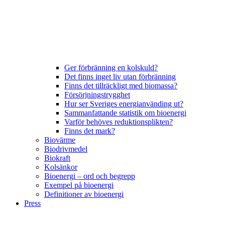
Ger förbränning en kolskuld?
Det finns inget liv utan förbränning
Finns det tillräckligt med biomassa?
Försörjningstrygghet
Hur ser Sveriges energianvänding ut?
Sammanfattande statistik om bioenergi
Varför behöves reduktionsplikten?
Finns det mark?
Biovärme
Biodrivmedel
Biokraft
Kolsänkor
Bioenergi – ord och begrepp
Exempel på bioenergi
Definitioner av bioenergi
Press