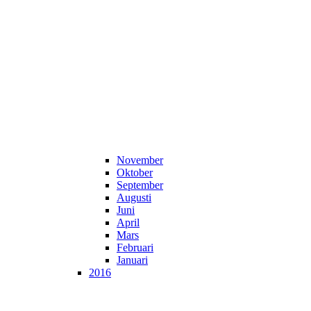
November
Oktober
September
Augusti
Juni
April
Mars
Februari
Januari
2016