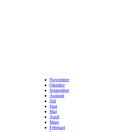
November
Oktober
September
Augusti
Juli
Juni
Maj
April
Mars
Februari