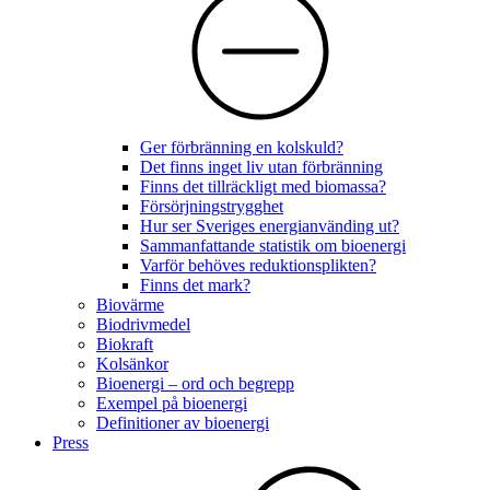
Ger förbränning en kolskuld?
Det finns inget liv utan förbränning
Finns det tillräckligt med biomassa?
Försörjningstrygghet
Hur ser Sveriges energianvänding ut?
Sammanfattande statistik om bioenergi
Varför behöves reduktionsplikten?
Finns det mark?
Biovärme
Biodrivmedel
Biokraft
Kolsänkor
Bioenergi – ord och begrepp
Exempel på bioenergi
Definitioner av bioenergi
Press