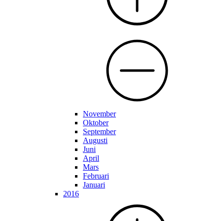
November
Oktober
September
Augusti
Juni
April
Mars
Februari
Januari
2016