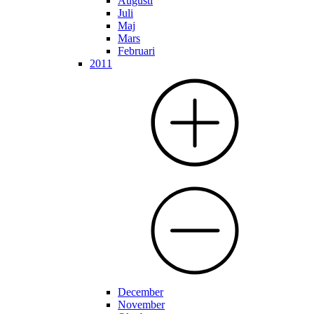
Augusti
Juli
Maj
Mars
Februari
2011
December
November