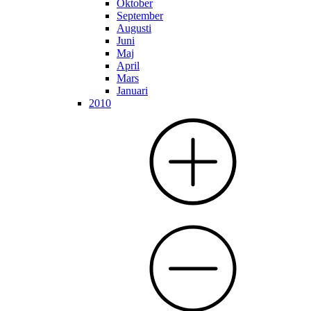
Oktober
September
Augusti
Juni
Maj
April
Mars
Januari
2010