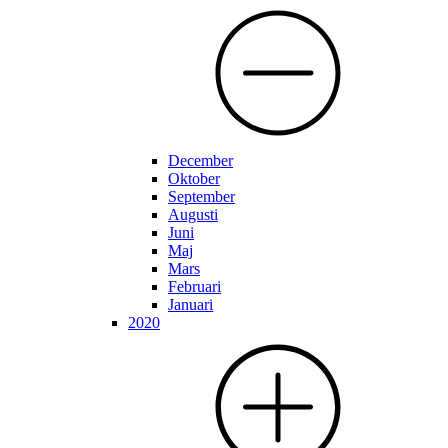
December
Oktober
September
Augusti
Juni
Maj
Mars
Februari
Januari
2020