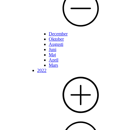
December
Oktober
Augusti
Juni
Maj
April
Mars
2022