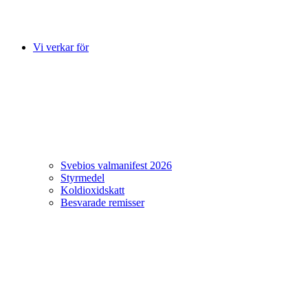
Vi verkar för
Svebios valmanifest 2026
Styrmedel
Koldioxidskatt
Besvarade remisser