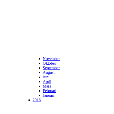
November
Oktober
September
Augusti
Juni
April
Mars
Februari
Januari
2016