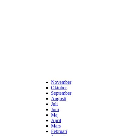
November
Oktober
September
Augusti
Juli
Juni
Maj
April
Mars
Februari