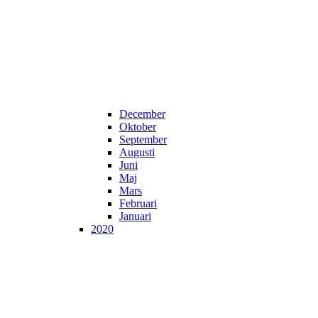
December
Oktober
September
Augusti
Juni
Maj
Mars
Februari
Januari
2020