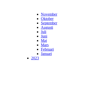
November
Oktober
September
Augusti
Juli
Juni
Maj
Mars
Februari
Januari
2023