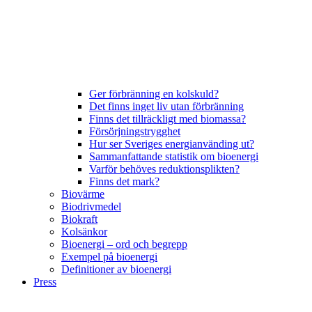
Ger förbränning en kolskuld?
Det finns inget liv utan förbränning
Finns det tillräckligt med biomassa?
Försörjningstrygghet
Hur ser Sveriges energianvänding ut?
Sammanfattande statistik om bioenergi
Varför behöves reduktionsplikten?
Finns det mark?
Biovärme
Biodrivmedel
Biokraft
Kolsänkor
Bioenergi – ord och begrepp
Exempel på bioenergi
Definitioner av bioenergi
Press