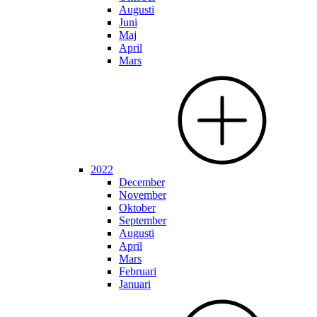
Augusti
Juni
Maj
April
Mars
2022
December
November
Oktober
September
Augusti
April
Mars
Februari
Januari