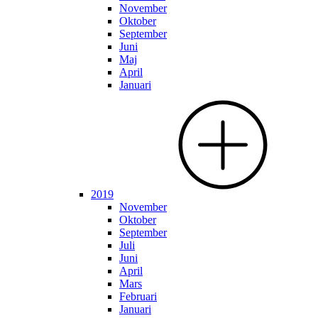
November
Oktober
September
Juni
Maj
April
Januari
2019
November
Oktober
September
Juli
Juni
April
Mars
Februari
Januari