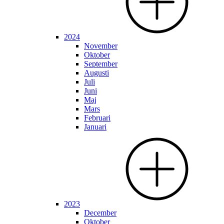
2024
November
Oktober
September
Augusti
Juli
Juni
Maj
Mars
Februari
Januari
2023
December
Oktober