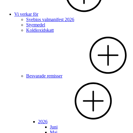
Vi verkar för
Svebios valmanifest 2026
Styrmedel
Koldioxidskatt
Besvarade remisser
2026
Juni
Maj