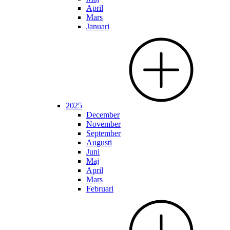
April
Mars
Januari
2025
December
November
September
Augusti
Juni
Maj
April
Mars
Februari