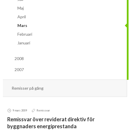
Mars
Mars
Maj
Januari
Februari
April
Mars
Januari
Februari
2008
Januari
2007
December
2008
December
Remisser på gång
2007
OM BIOENERGI
Remisser på gång
PRESS
Aktuella frågor
Ger förbränning en kolskuld?
MEDLEMSKAP
Biovärme
9 mars 2009
Remissvar
Det finns inget liv utan förbränning
Remissvar över reviderat direktiv för
EVENEMANG
Biodrivmedel
Associerad medlem
byggnaders energiprestanda
Finns det tillräckligt med biomassa?