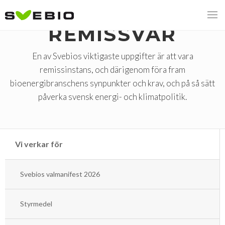
REMISSVAR
En av Svebios viktigaste uppgifter är att vara
remissinstans, och därigenom föra fram
MENY
bioenergibranschens synpunkter och krav, och på så sätt
VI VERKAR FÖR
påverka svensk energi- och klimatpolitik.
Svebios valmanifest 2026
Styrmedel
Vi verkar för
Koldioxidskatt
Svebios valmanifest 2026
Besvarade remisser
Styrmedel
2026