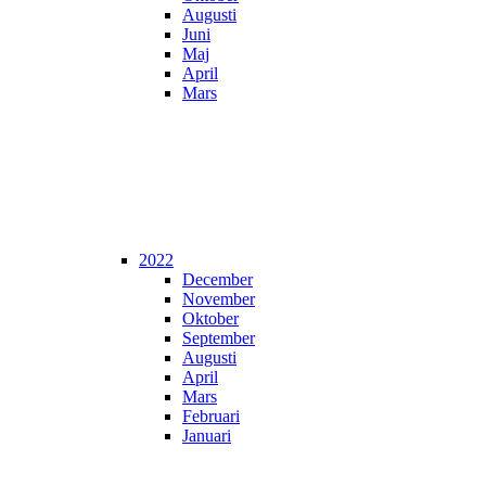
Augusti
Juni
Maj
April
Mars
2022
December
November
Oktober
September
Augusti
April
Mars
Februari
Januari