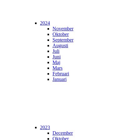
2024
November
Oktober
September
Augusti
Juli
Juni
Maj
Mars
Februari
Januari
2023
December
Oktober