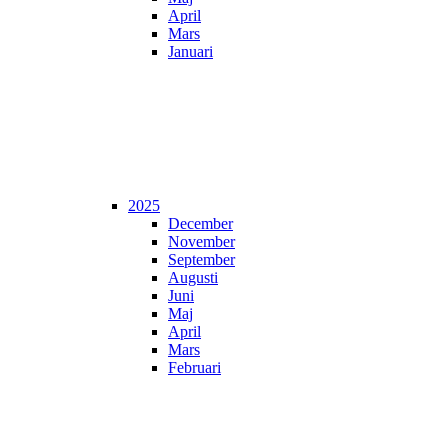
April
Mars
Januari
2025
December
November
September
Augusti
Juni
Maj
April
Mars
Februari