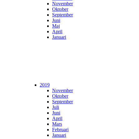
November
Oktober
September
Juni
Maj
April
Januari
2019
November
Oktober
September
Juli
Juni
April
Mars
Februari
Januari