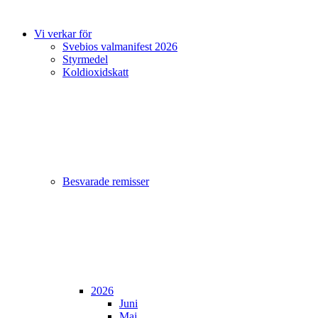
Vi verkar för
Svebios valmanifest 2026
Styrmedel
Koldioxidskatt
Besvarade remisser
2026
Juni
Maj