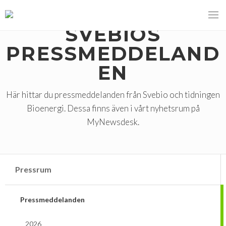
SVEBIOS
PRESSMEDDELAND
EN
MENY
VI VERKAR FÖR
Här hittar du pressmeddelanden från Svebio och tidningen
Bioenergi. Dessa finns även i vårt nyhetsrum på
OM BIOENERGI
Svebios valmanifest 2026
MyNewsdesk.
PRESS
Styrmedel
Aktuella frågor
Ger förbränning en kolskuld?
MEDLEMSKAP
Koldioxidskatt
Biovärme
Pressrum
Det finns inget liv utan förbränning
EVENEMANG
Besvarade remisser
Biodrivmedel
Associerad medlem
Pressmeddelanden
Finns det tillräckligt med biomassa?
2026
Remisser på gång
Biokraft
Privat medlem
MER
Försörjningstrygghet
2026