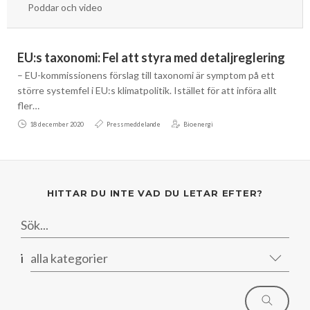
Poddar och video
Mars
Mars
Januari
Februari
EU:s taxonomi: Fel att styra med detaljreglering
Januari
– EU-kommissionens förslag till taxonomi är symptom på ett
större systemfel i EU:s klimatpolitik. Istället för att införa allt
fler…
18 december 2020
Pressmeddelande
Bioenergi
HITTAR DU INTE VAD DU LETAR EFTER?
i
alla kategorier