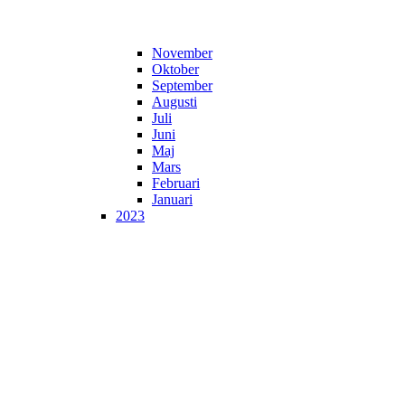
November
Oktober
September
Augusti
Juli
Juni
Maj
Mars
Februari
Januari
2023