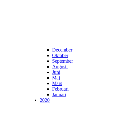
December
Oktober
September
Augusti
Juni
Maj
Mars
Februari
Januari
2020