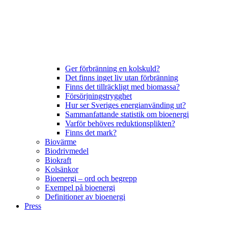
Ger förbränning en kolskuld?
Det finns inget liv utan förbränning
Finns det tillräckligt med biomassa?
Försörjningstrygghet
Hur ser Sveriges energianvänding ut?
Sammanfattande statistik om bioenergi
Varför behöves reduktionsplikten?
Finns det mark?
Biovärme
Biodrivmedel
Biokraft
Kolsänkor
Bioenergi – ord och begrepp
Exempel på bioenergi
Definitioner av bioenergi
Press