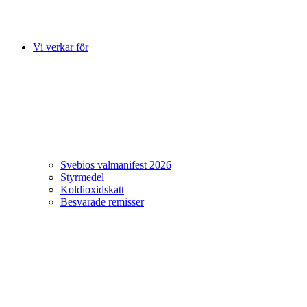
Vi verkar för
Svebios valmanifest 2026
Styrmedel
Koldioxidskatt
Besvarade remisser