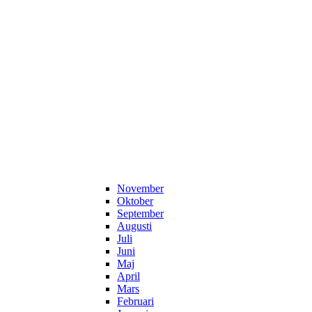
November
Oktober
September
Augusti
Juli
Juni
Maj
April
Mars
Februari