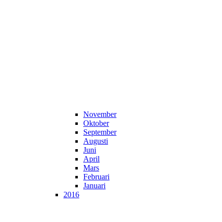
November
Oktober
September
Augusti
Juni
April
Mars
Februari
Januari
2016