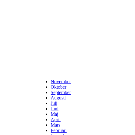
November
Oktober
September
Augusti
Juli
Juni
Maj
April
Mars
Februari