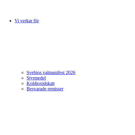
Vi verkar för
Svebios valmanifest 2026
Styrmedel
Koldioxidskatt
Besvarade remisser