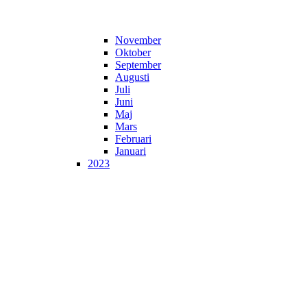
November
Oktober
September
Augusti
Juli
Juni
Maj
Mars
Februari
Januari
2023