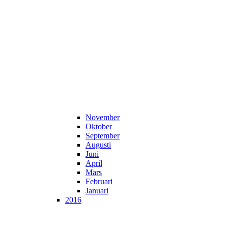
November
Oktober
September
Augusti
Juni
April
Mars
Februari
Januari
2016