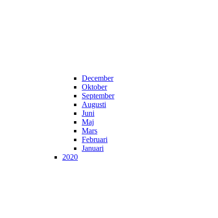
December
Oktober
September
Augusti
Juni
Maj
Mars
Februari
Januari
2020