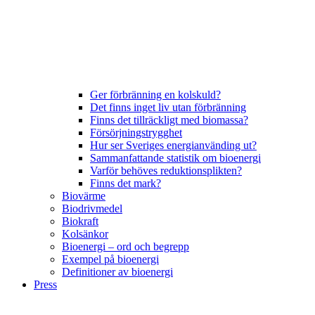
Ger förbränning en kolskuld?
Det finns inget liv utan förbränning
Finns det tillräckligt med biomassa?
Försörjningstrygghet
Hur ser Sveriges energianvänding ut?
Sammanfattande statistik om bioenergi
Varför behöves reduktionsplikten?
Finns det mark?
Biovärme
Biodrivmedel
Biokraft
Kolsänkor
Bioenergi – ord och begrepp
Exempel på bioenergi
Definitioner av bioenergi
Press