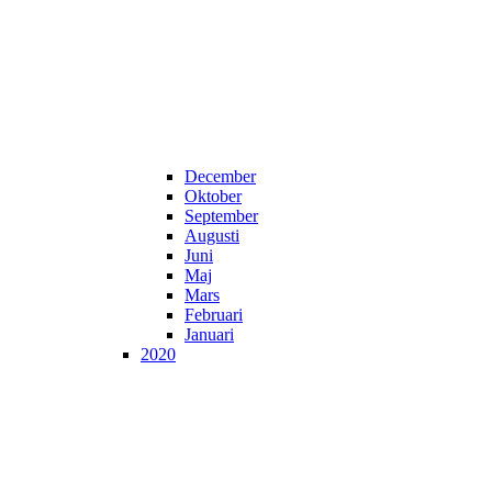
December
Oktober
September
Augusti
Juni
Maj
Mars
Februari
Januari
2020