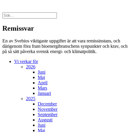
Remissvar
En av Svebios viktigaste uppgifter är att vara remissinstans, och
därigenom föra fram bioenergibranschens synpunkter och krav, och
på så sätt påverka svensk energi- och klimatpolitik.
Vi verkar för
2026
Juni
Maj
April
Mars
Januari
2025
December
November
September
Augusti
Juni
Maj