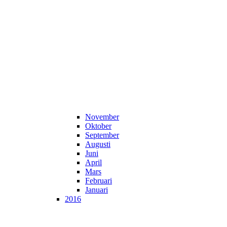
November
Oktober
September
Augusti
Juni
April
Mars
Februari
Januari
2016