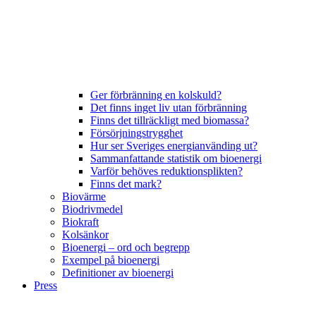
Ger förbränning en kolskuld?
Det finns inget liv utan förbränning
Finns det tillräckligt med biomassa?
Försörjningstrygghet
Hur ser Sveriges energianvänding ut?
Sammanfattande statistik om bioenergi
Varför behöves reduktionsplikten?
Finns det mark?
Biovärme
Biodrivmedel
Biokraft
Kolsänkor
Bioenergi – ord och begrepp
Exempel på bioenergi
Definitioner av bioenergi
Press