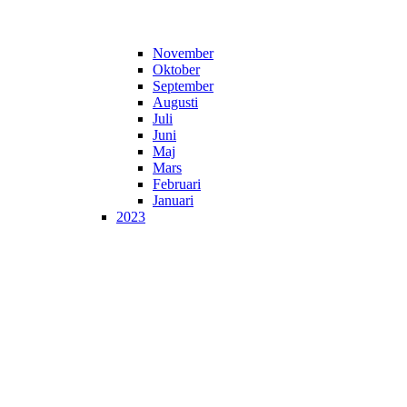
November
Oktober
September
Augusti
Juli
Juni
Maj
Mars
Februari
Januari
2023