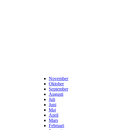
November
Oktober
September
Augusti
Juli
Juni
Maj
April
Mars
Februari