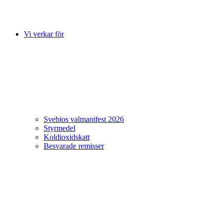
Vi verkar för
Svebios valmanifest 2026
Styrmedel
Koldioxidskatt
Besvarade remisser