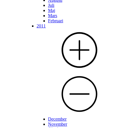
Augusti
Juli
Maj
Mars
Februari
2011
December
November