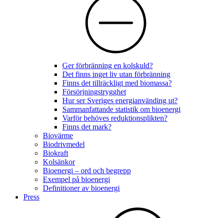
Ger förbränning en kolskuld?
Det finns inget liv utan förbränning
Finns det tillräckligt med biomassa?
Försörjningstrygghet
Hur ser Sveriges energianvänding ut?
Sammanfattande statistik om bioenergi
Varför behöves reduktionsplikten?
Finns det mark?
Biovärme
Biodrivmedel
Biokraft
Kolsänkor
Bioenergi – ord och begrepp
Exempel på bioenergi
Definitioner av bioenergi
Press