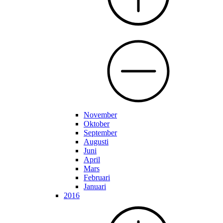
November
Oktober
September
Augusti
Juni
April
Mars
Februari
Januari
2016