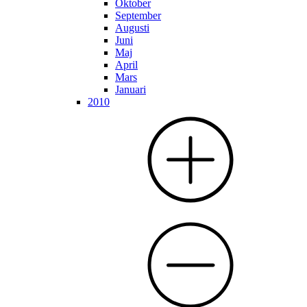
Oktober
September
Augusti
Juni
Maj
April
Mars
Januari
2010