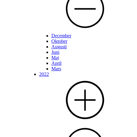
December
Oktober
Augusti
Juni
Maj
April
Mars
2022