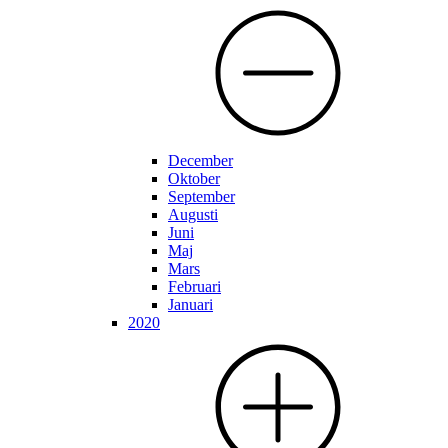
December
Oktober
September
Augusti
Juni
Maj
Mars
Februari
Januari
2020