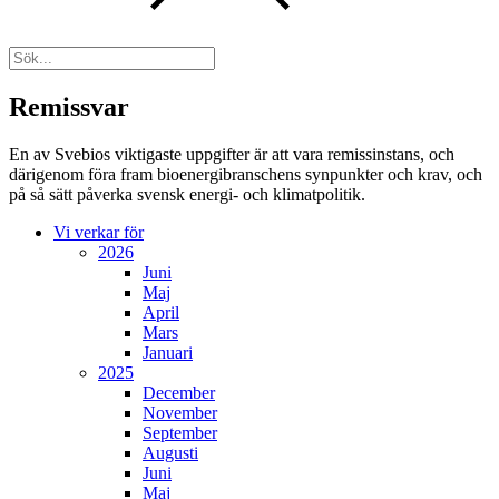
Remissvar
En av Svebios viktigaste uppgifter är att vara remissinstans, och
därigenom föra fram bioenergibranschens synpunkter och krav, och
på så sätt påverka svensk energi- och klimatpolitik.
Vi verkar för
2026
Juni
Maj
April
Mars
Januari
2025
December
November
September
Augusti
Juni
Maj