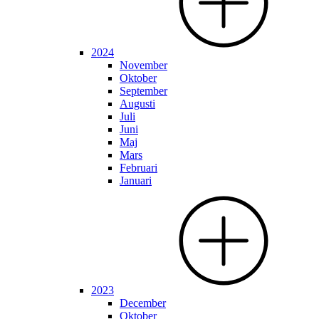
2024
November
Oktober
September
Augusti
Juli
Juni
Maj
Mars
Februari
Januari
2023
December
Oktober