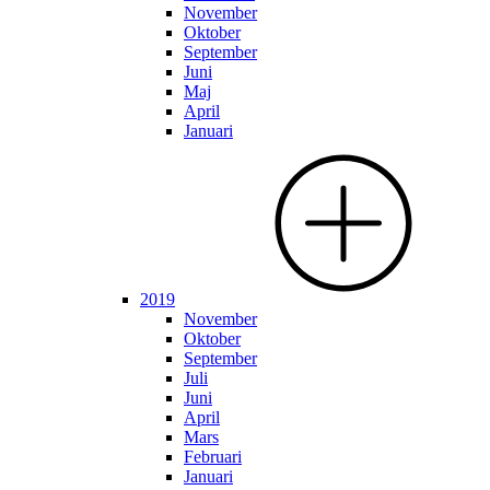
November
Oktober
September
Juni
Maj
April
Januari
2019
November
Oktober
September
Juli
Juni
April
Mars
Februari
Januari