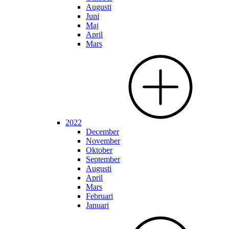
Augusti
Juni
Maj
April
Mars
2022
December
November
Oktober
September
Augusti
April
Mars
Februari
Januari