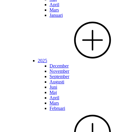
April
Mars
Januari
2025
December
November
September
Augusti
Juni
Maj
April
Mars
Februari