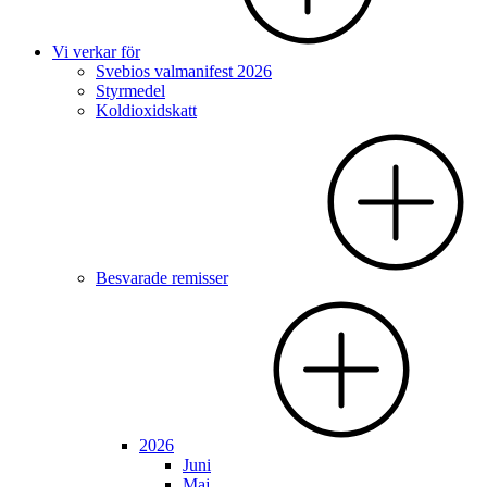
Vi verkar för
Svebios valmanifest 2026
Styrmedel
Koldioxidskatt
Besvarade remisser
2026
Juni
Maj