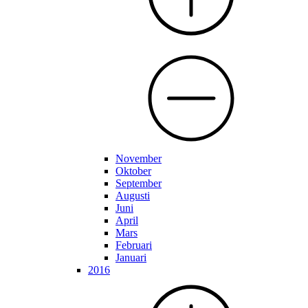
November
Oktober
September
Augusti
Juni
April
Mars
Februari
Januari
2016