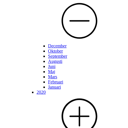
December
Oktober
September
Augusti
Juni
Maj
Mars
Februari
Januari
2020