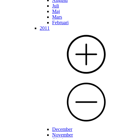
Augusti
Juli
Maj
Mars
Februari
2011
December
November