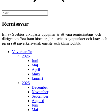
Remissvar
En av Svebios viktigaste uppgifter är att vara remissinstans, och
därigenom föra fram bioenergibranschens synpunkter och krav, och
på så sätt påverka svensk energi- och klimatpolitik.
Vi verkar för
2026
Juni
Maj
April
Mars
Januari
2025
December
November
September
Augusti
Juni
Maj