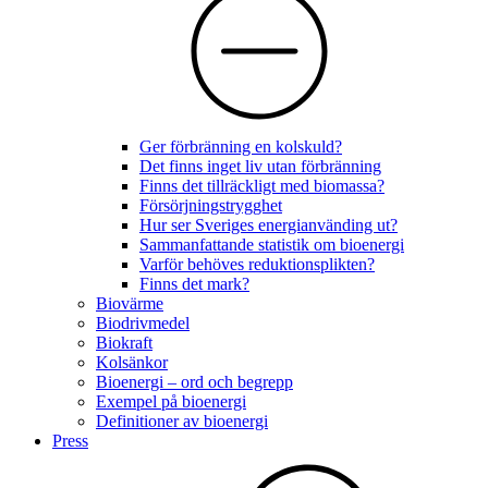
Ger förbränning en kolskuld?
Det finns inget liv utan förbränning
Finns det tillräckligt med biomassa?
Försörjningstrygghet
Hur ser Sveriges energianvänding ut?
Sammanfattande statistik om bioenergi
Varför behöves reduktionsplikten?
Finns det mark?
Biovärme
Biodrivmedel
Biokraft
Kolsänkor
Bioenergi – ord och begrepp
Exempel på bioenergi
Definitioner av bioenergi
Press