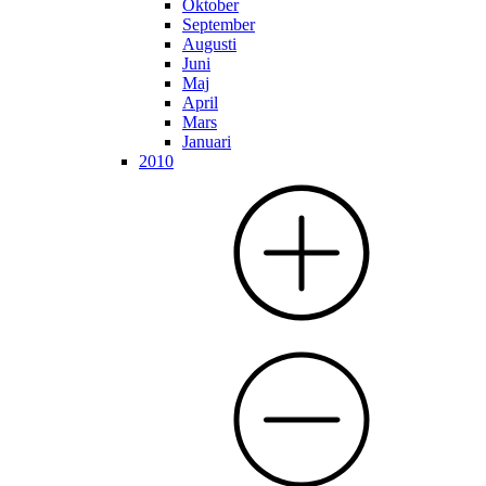
Oktober
September
Augusti
Juni
Maj
April
Mars
Januari
2010