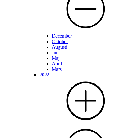
December
Oktober
Augusti
Juni
Maj
April
Mars
2022