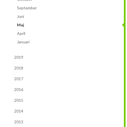
September
Januari
Februari
April
Juni
Januari
Januari
Maj
2019
April
Januari
2018
November
2017
Oktober
Maj
2019
2016
September
April
November
2018
2015
Juli
Mars
Oktober
November
2017
2014
Juni
Februari
September
Oktober
November
2016
2013
April
Januari
Augusti
September
Oktober
Augusti
2015
2012
Mars
Juni
Augusti
September
Juni
November
2014
2011
Februari
April
Juli
Augusti
Maj
Oktober
December
2013