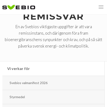
REMISSVAR
En av Svebios viktigaste uppgifter är att vara
remissinstans, och därigenom föra fram
MENY
bioenergibranschens synpunkter och krav, och på så sätt
VI VERKAR FÖR
påverka svensk energi- och klimatpolitik.
Svebios valmanifest 2026
Styrmedel
Vi verkar för
Koldioxidskatt
Svebios valmanifest 2026
Besvarade remisser
Styrmedel
2026