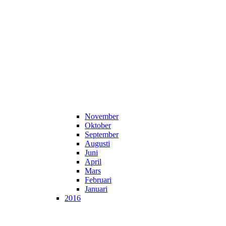
November
Oktober
September
Augusti
Juni
April
Mars
Februari
Januari
2016