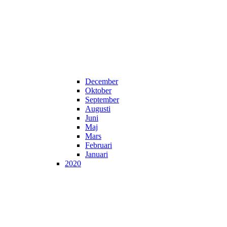
December
Oktober
September
Augusti
Juni
Maj
Mars
Februari
Januari
2020