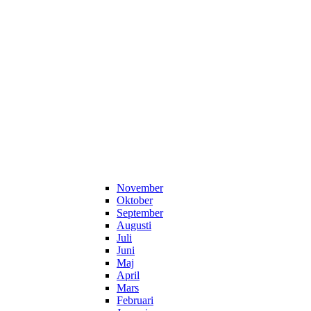
November
Oktober
September
Augusti
Juli
Juni
Maj
April
Mars
Februari