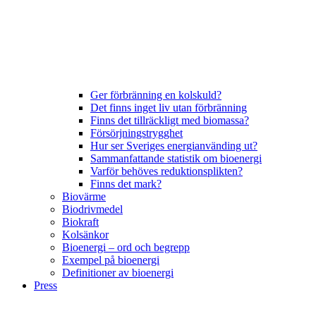
Ger förbränning en kolskuld?
Det finns inget liv utan förbränning
Finns det tillräckligt med biomassa?
Försörjningstrygghet
Hur ser Sveriges energianvänding ut?
Sammanfattande statistik om bioenergi
Varför behöves reduktionsplikten?
Finns det mark?
Biovärme
Biodrivmedel
Biokraft
Kolsänkor
Bioenergi – ord och begrepp
Exempel på bioenergi
Definitioner av bioenergi
Press