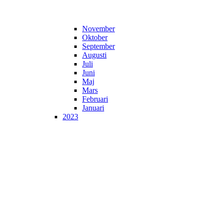
November
Oktober
September
Augusti
Juli
Juni
Maj
Mars
Februari
Januari
2023