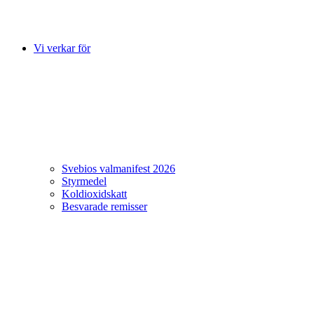
Vi verkar för
Svebios valmanifest 2026
Styrmedel
Koldioxidskatt
Besvarade remisser