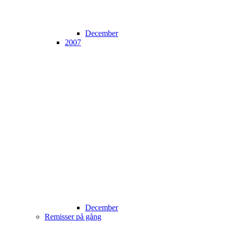
December
2007
December
Remisser på gång