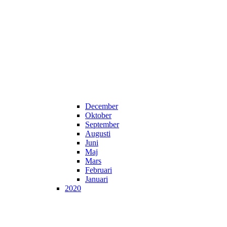
December
Oktober
September
Augusti
Juni
Maj
Mars
Februari
Januari
2020