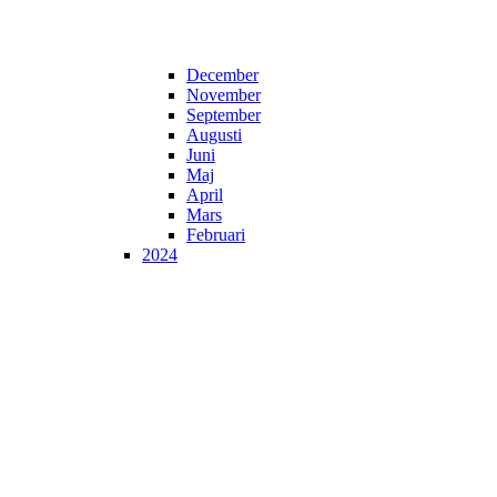
December
November
September
Augusti
Juni
Maj
April
Mars
Februari
2024