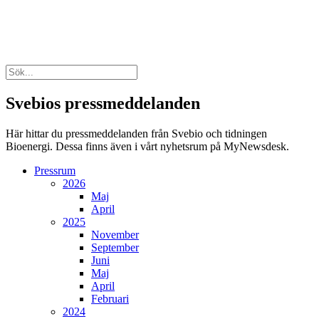
Svebios pressmeddelanden
Här hittar du pressmeddelanden från Svebio och tidningen
Bioenergi. Dessa finns även i vårt nyhetsrum på MyNewsdesk.
Pressrum
2026
Maj
April
2025
November
September
Juni
Maj
April
Februari
2024