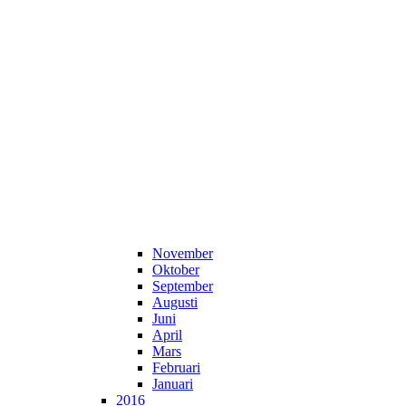
November
Oktober
September
Augusti
Juni
April
Mars
Februari
Januari
2016