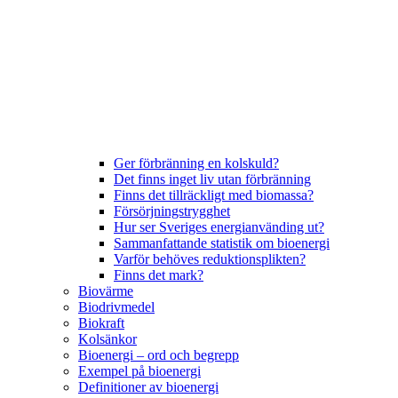
Ger förbränning en kolskuld?
Det finns inget liv utan förbränning
Finns det tillräckligt med biomassa?
Försörjningstrygghet
Hur ser Sveriges energianvänding ut?
Sammanfattande statistik om bioenergi
Varför behöves reduktionsplikten?
Finns det mark?
Biovärme
Biodrivmedel
Biokraft
Kolsänkor
Bioenergi – ord och begrepp
Exempel på bioenergi
Definitioner av bioenergi