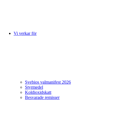
Vi verkar för
Svebios valmanifest 2026
Styrmedel
Koldioxidskatt
Besvarade remisser