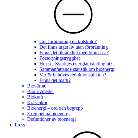
Ger förbränning en kolskuld?
Det finns inget liv utan förbränning
Finns det tillräckligt med biomassa?
Försörjningstrygghet
Hur ser Sveriges energianvänding ut?
Sammanfattande statistik om bioenergi
Varför behöves reduktionsplikten?
Finns det mark?
Biovärme
Biodrivmedel
Biokraft
Kolsänkor
Bioenergi – ord och begrepp
Exempel på bioenergi
Definitioner av bioenergi
Press