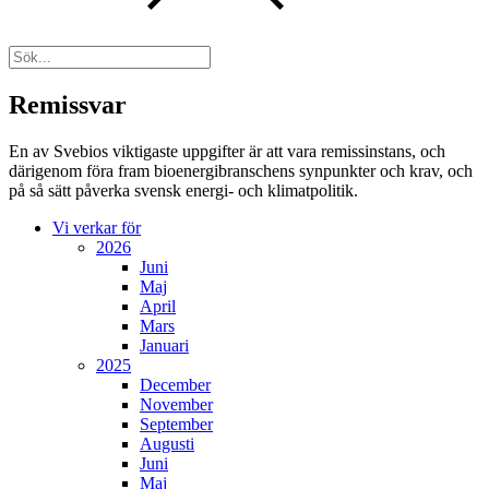
Remissvar
En av Svebios viktigaste uppgifter är att vara remissinstans, och
därigenom föra fram bioenergibranschens synpunkter och krav, och
på så sätt påverka svensk energi- och klimatpolitik.
Vi verkar för
2026
Juni
Maj
April
Mars
Januari
2025
December
November
September
Augusti
Juni
Maj