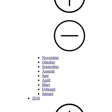
November
Oktober
September
Augusti
Juni
April
Mars
Februari
Januari
2016