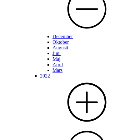
December
Oktober
Augusti
Juni
Maj
April
Mars
2022