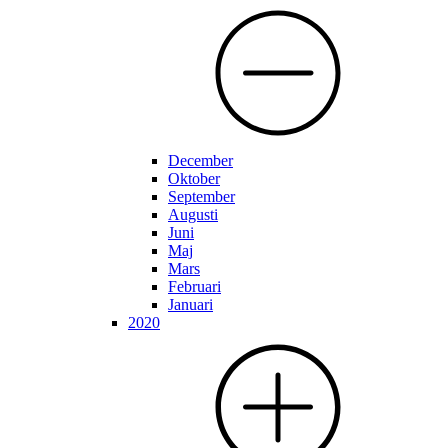
December
Oktober
September
Augusti
Juni
Maj
Mars
Februari
Januari
2020