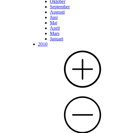
Oktober
September
Augusti
Juni
Maj
April
Mars
Januari
2010