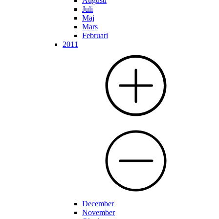
Augusti
Juli
Maj
Mars
Februari
2011
December
November