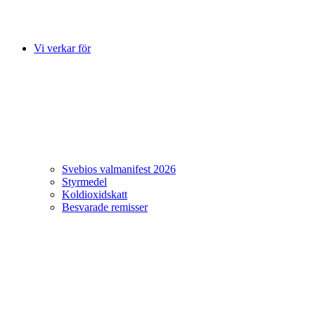
Vi verkar för
Svebios valmanifest 2026
Styrmedel
Koldioxidskatt
Besvarade remisser