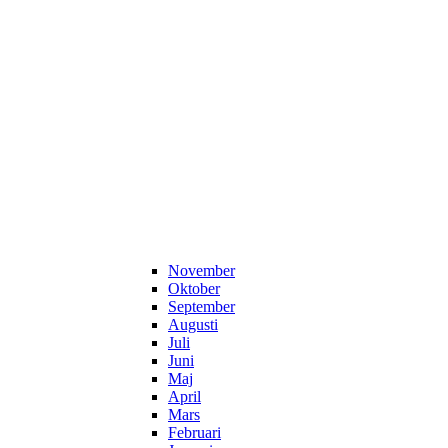
November
Oktober
September
Augusti
Juli
Juni
Maj
April
Mars
Februari