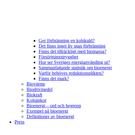
Ger förbränning en kolskuld?
Det finns inget liv utan förbränning
Finns det tillräckligt med biomassa?
Försörjningstrygghet
Hur ser Sveriges energianvänding ut?
Sammanfattande statistik om bioenergi
Varför behöves reduktionsplikten?
Finns det mark?
Biovärme
Biodrivmedel
Biokraft
Kolsänkor
Bioenergi – ord och begrepp
Exempel på bioenergi
Definitioner av bioenergi
Press