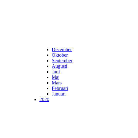
December
Oktober
September
Augusti
Juni
Maj
Mars
Februari
Januari
2020