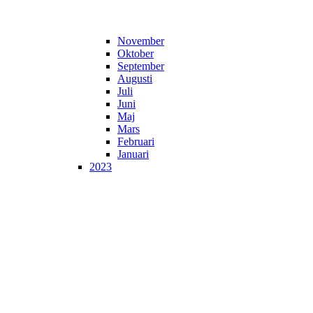
November
Oktober
September
Augusti
Juli
Juni
Maj
Mars
Februari
Januari
2023