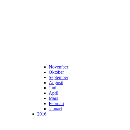
November
Oktober
September
Augusti
Juni
April
Mars
Februari
Januari
2016