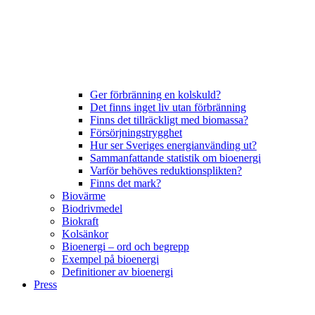
Ger förbränning en kolskuld?
Det finns inget liv utan förbränning
Finns det tillräckligt med biomassa?
Försörjningstrygghet
Hur ser Sveriges energianvänding ut?
Sammanfattande statistik om bioenergi
Varför behöves reduktionsplikten?
Finns det mark?
Biovärme
Biodrivmedel
Biokraft
Kolsänkor
Bioenergi – ord och begrepp
Exempel på bioenergi
Definitioner av bioenergi
Press