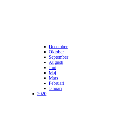
December
Oktober
September
Augusti
Juni
Maj
Mars
Februari
Januari
2020