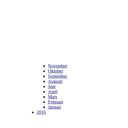
November
Oktober
September
Augusti
Juni
April
Mars
Februari
Januari
2016