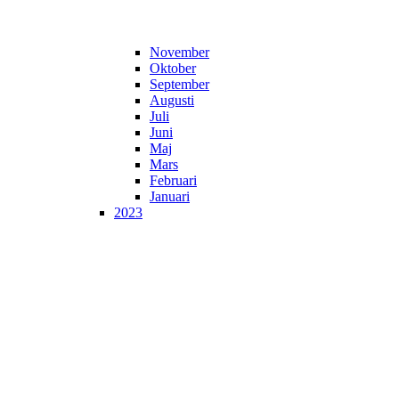
November
Oktober
September
Augusti
Juli
Juni
Maj
Mars
Februari
Januari
2023