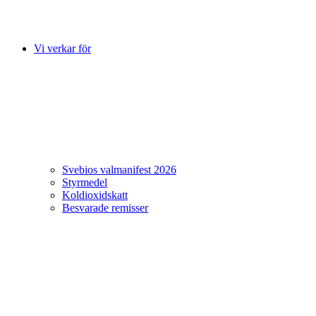
Vi verkar för
Svebios valmanifest 2026
Styrmedel
Koldioxidskatt
Besvarade remisser