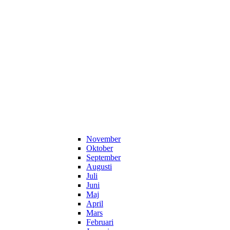
November
Oktober
September
Augusti
Juli
Juni
Maj
April
Mars
Februari