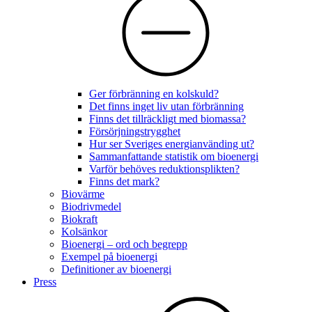
Ger förbränning en kolskuld?
Det finns inget liv utan förbränning
Finns det tillräckligt med biomassa?
Försörjningstrygghet
Hur ser Sveriges energianvänding ut?
Sammanfattande statistik om bioenergi
Varför behöves reduktionsplikten?
Finns det mark?
Biovärme
Biodrivmedel
Biokraft
Kolsänkor
Bioenergi – ord och begrepp
Exempel på bioenergi
Definitioner av bioenergi
Press