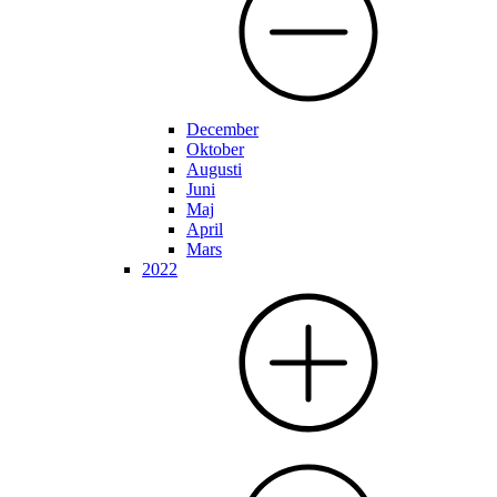
December
Oktober
Augusti
Juni
Maj
April
Mars
2022