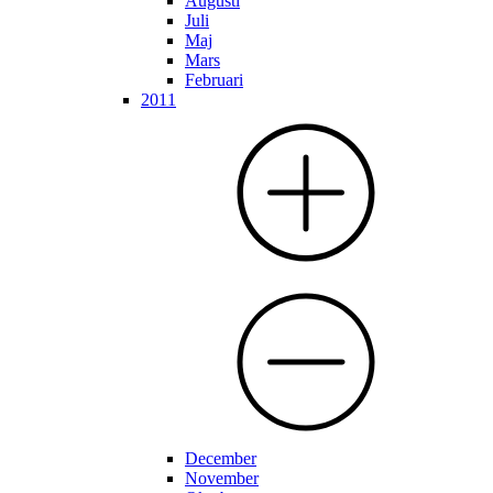
Augusti
Juli
Maj
Mars
Februari
2011
December
November