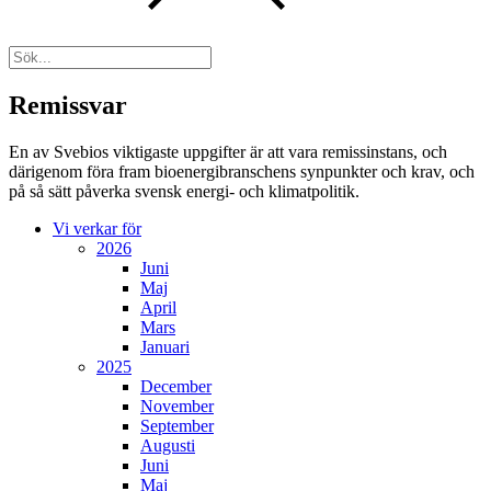
Remissvar
En av Svebios viktigaste uppgifter är att vara remissinstans, och
därigenom föra fram bioenergibranschens synpunkter och krav, och
på så sätt påverka svensk energi- och klimatpolitik.
Vi verkar för
2026
Juni
Maj
April
Mars
Januari
2025
December
November
September
Augusti
Juni
Maj