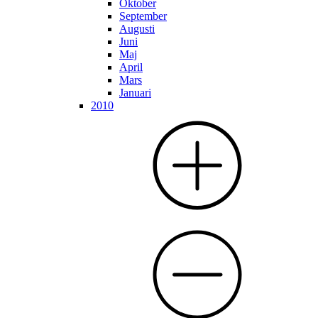
Oktober
September
Augusti
Juni
Maj
April
Mars
Januari
2010