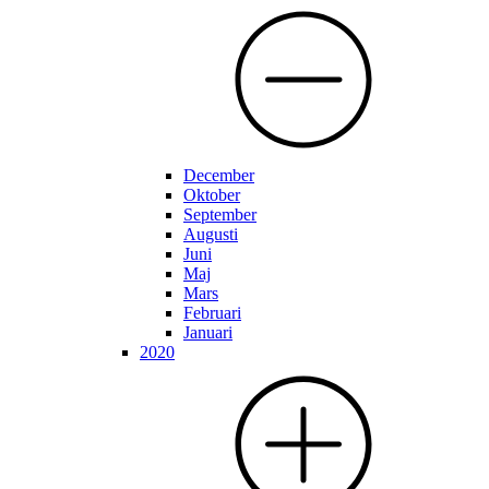
December
Oktober
September
Augusti
Juni
Maj
Mars
Februari
Januari
2020