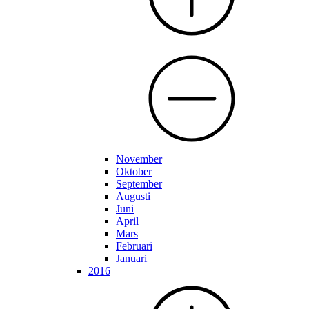
November
Oktober
September
Augusti
Juni
April
Mars
Februari
Januari
2016