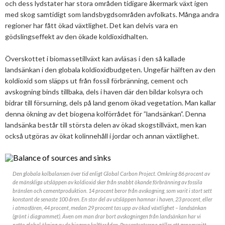
och dess lydstater har stora områden tidigare åkermark växt igen
med skog samtidigt som landsbygdsområden avfolkats. Många andra
regioner har fått ökad växtlighet. Det kan delvis vara en
gödslingseffekt av den ökade koldioxidhalten.
Överskottet i biomassetillväxt kan avläsas i den så kallade
landsänkan i den globala koldioxidbudgeten. Ungefär hälften av den
koldioxid som släpps ut från fossil förbränning, cement och
avskogning binds tillbaka, dels i haven där den bildar kolsyra och
bidrar till försurning, dels på land genom ökad vegetation. Man kallar
denna ökning av det biogena kolförrådet för ”landsänkan”. Denna
landsänka består till största delen av ökad skogstillväxt, men kan
också utgöras av ökat kolinnehåll i jordar och annan växtlighet.
Den globala kolbalansen över tid enligt Global Carbon Project. Omkring 86 procent av
de mänskliga utsläppen av koldioxid sker från snabbt ökande förbränning av fossila
bränslen och cementproduktion. 14 procent beror från avskogning, som varit i stort sett
konstant de senaste 100 åren. En stor del av utsläppen hamnar i haven, 23 procent, eller
i atmosfären, 44 procent, medan 29 procent tas upp av ökad växtlighet – landsänkan
(grönt i diagrammet). Även om man drar bort avskogningen från landsänkan har vi
netto global ökning av de biogena kolförråden. Procentsatserna gäller ett genomsnitt