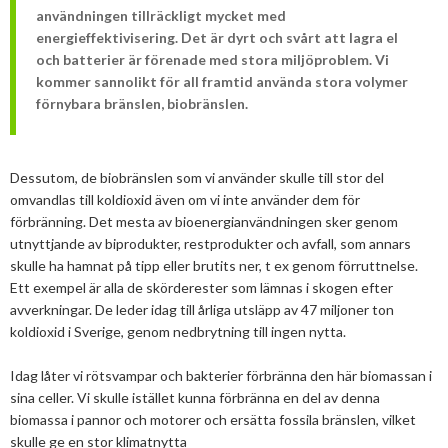
användningen tillräckligt mycket med
energieffektivisering. Det är dyrt och svårt att lagra el
och batterier är förenade med stora miljöproblem. Vi
kommer sannolikt för all framtid använda stora volymer
förnybara bränslen, biobränslen.
Dessutom, de biobränslen som vi använder skulle till stor del
omvandlas till koldioxid även om vi inte använder dem för
förbränning. Det mesta av bioenergianvändningen sker genom
utnyttjande av biprodukter, restprodukter och avfall, som annars
skulle ha hamnat på tipp eller brutits ner, t ex genom förruttnelse.
Ett exempel är alla de skörderester som lämnas i skogen efter
avverkningar. De leder idag till årliga utsläpp av 47 miljoner ton
koldioxid i Sverige, genom nedbrytning till ingen nytta.
Idag låter vi rötsvampar och bakterier förbränna den här biomassan i
sina celler. Vi skulle istället kunna förbränna en del av denna
biomassa i pannor och motorer och ersätta fossila bränslen, vilket
skulle ge en stor klimatnytta