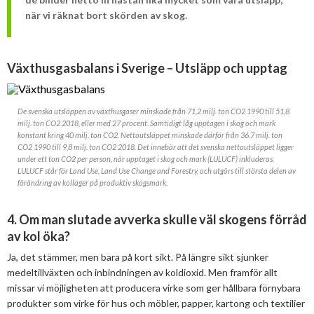
när vi räknat bort skörden av skog.
Växthusgasbalans i Sverige – Utsläpp och upptag
De svenska utsläppen av växthusgaser minskade från 71,2 milj. ton CO2 1990 till 51,8
milj. ton CO2 2018, eller med 27 procent. Samtidigt låg upptagen i skog och mark
konstant kring 40 milj. ton CO2. Nettoutsläppet minskade därför från 36,7 milj. ton
CO2 1990 till 9,8 milj. ton CO2 2018. Det innebär att det svenska nettoutsläppet ligger
under ett ton CO2 per person, när upptaget i skog och mark (LULUCF) inkluderas.
LULUCF står för Land Use, Land Use Change and Forestry, och utgörs till största delen av
förändring av kollager på produktiv skogsmark.
4. Om man slutade avverka skulle väl skogens förråd
av kol öka?
Ja, det stämmer, men bara på kort sikt. På längre sikt sjunker
medeltillväxten och inbindningen av koldioxid. Men framför allt
missar vi möjligheten att producera virke som ger hållbara förnybara
produkter som virke för hus och möbler, papper, kartong och textilier