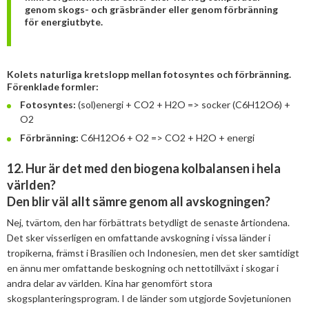
genom skogs- och gräsbränder eller genom förbränning
för energiutbyte.
Kolets naturliga kretslopp mellan fotosyntes och förbränning.
Förenklade formler:
Fotosyntes:
(sol)energi + CO
2
+ H
2
O => socker (C
6
H
12
O
6
) +
O
2
Förbränning:
C
6
H
12
O
6
+ O
2
=> CO
2
+ H
2
O + energi
12. Hur är det med den biogena kolbalansen i hela
världen?
Den blir väl allt sämre genom all avskogningen?
Nej, tvärtom, den har förbättrats betydligt de senaste årtiondena.
Det sker visserligen en omfattande avskogning i vissa länder i
tropikerna, främst i Brasilien och Indonesien, men det sker samtidigt
en ännu mer omfattande beskogning och nettotillväxt i skogar i
andra delar av världen. Kina har genomfört stora
skogsplanteringsprogram. I de länder som utgjorde Sovjetunionen