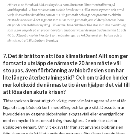
Här ser vi en förenklad bild av skogsbruk, som illustrerar klimatneutraliteten på
landskapsnivå. Vi kan tänka oss att cirkeln består av 100 lika stora segment, och att vi
varje år avverkar det äldsta, som är 100 år gammalt och utgör en procent av cirkeln.
Nästa år avverkar vi det segment som nu är 99 år gammalt, osv. Vi återplanterar inom
ett par år och etablerar ny skog. Tillväxten i hela cirkeln är lika stor som den avverkning
som vi gör varje år på en procent av ytan. Snabbast växer de unga träden mellan 15 och
40 år. Uttaget av kol är lika stort som inbindningen av kol. Systemet är i balans och är
klimatneutralt. Illustration: Sveaskog
7. Det är bråttom att lösa klimatkrisen! Allt som ger
fortsatta utsläpp de närmaste 20 åren måste väl
stoppas, även förbränning av biobränslen som har
lite längre återbetalningstid? Och om träden binder
mer koldioxid de närmaste tio åren hjälper det väl till
att lösa den akuta krisen?
Tidsaspekten är naturligtvis viktig, men vi måste agera så att vi får
låga utsläpp både på kort, medellång och längre sikt. Dessutom är
huvuddelen av dagens biobränslen skogsavfall eller energigrödor
med en mycket kort omsättningshastighet. De minskar därför
utsläppen genast. Om vi t ex avstår från att använda biobränslen
från skogen och istället använder naturgas får vi bara i teorin lägre