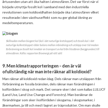
årtusenden utan att öka halten i atmosfären. Det var först när vi
började utnyttja fossilt kol i samband med den industriella
revolutionen som koldioxidhalten började öka i atmosfären vilket
resulterade i den växthuseffekt som nu ger global ökning av
medeltemperaturen.
Skillnaden mellan biogent kol (kol i det naturliga kretsloppet) och fossils kol. I det
naturliga kolkretsloppet råder balans mellan inbindning och utsläpp över tid medan
förbränning av fossilt kol innebär en transport av kol från litosfären (berggrunden) till
atmosfären. Källa: rapporten Bioenergi på rätt sätt
9. Men klimatrapporteringen – den är väl
ofullständig när man inte räknar all koldioxid?
Man räknar all koldioxid redan idag. Dels räknar man utsläppen från
förbränning av fossila bränslen, dels räknar man förändringen i
kolförråden i skog och mark. Det senare sker i det som kallas LULUCF
(Land Use, Land Use Change and Forestry). Man beräknar de
förändringar som sker i kolförråden i skogarna, i skogsmarker, i
åkermarken, ja till och med i lagret av träprodukter. Om man skulle