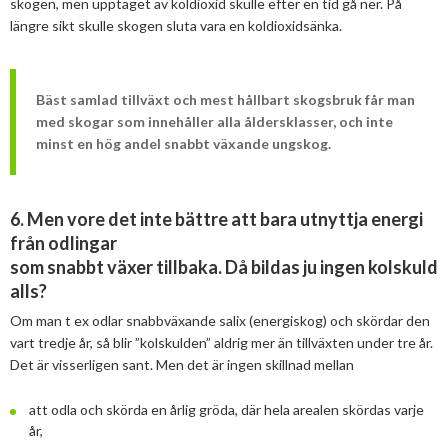
skogen, men upptaget av koldioxid skulle efter en tid gå ner. På
längre sikt skulle skogen sluta vara en koldioxidsänka.
Bäst samlad tillväxt och mest hållbart skogsbruk får man
med skogar som innehåller alla åldersklasser, och inte
minst en hög andel snabbt växande ungskog.
6. Men vore det inte bättre att bara utnyttja energi
från odlingar
som snabbt växer tillbaka. Då bildas ju ingen kolskuld
alls?
Om man t ex odlar snabbväxande salix (energiskog) och skördar den
vart tredje år, så blir ”kolskulden” aldrig mer än tillväxten under tre år.
Det är visserligen sant. Men det är ingen skillnad mellan
att odla och skörda en årlig gröda, där hela arealen skördas varje
år,