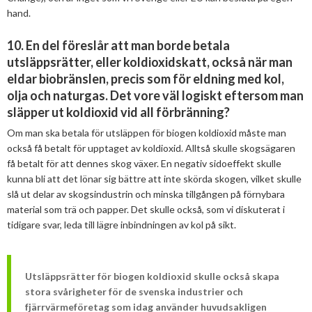
hand.
10. En del föreslår att man borde betala
utsläppsrätter, eller koldioxidskatt, också när man
eldar biobränslen, precis som för eldning med kol,
olja och naturgas. Det vore väl logiskt eftersom man
släpper ut koldioxid vid all förbränning?
Om man ska betala för utsläppen för biogen koldioxid måste man
också få betalt för upptaget av koldioxid. Alltså skulle skogsägaren
få betalt för att dennes skog växer. En negativ sidoeffekt skulle
kunna bli att det lönar sig bättre att inte skörda skogen, vilket skulle
slå ut delar av skogsindustrin och minska tillgången på förnybara
material som trä och papper. Det skulle också, som vi diskuterat i
tidigare svar, leda till lägre inbindningen av kol på sikt.
Utsläppsrätter för biogen koldioxid skulle också skapa
stora svårigheter för de svenska industrier och
fjärrvärmeföretag som idag använder huvudsakligen