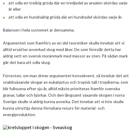
att odla en treårig gröda där en tredjedel av arealen skördas varje
år eller
att odla en hundraårig gröda där en hundradel skördas varje år.
Balansen i hela systemet är densamma.
Argumentet som framförs av en del teoretiker skulle innebär att vi
alltid ersätter avverkad skog med åker. De som föreslår detta har
aldrig sett en svensk moränmark med massor av sten. På sådan mark
går det bara att odla skog.
Förresten, om man driver argumentet konsekvent, så innebär det att
snabbväxande skogar av eukalyptus och tropisk tall i tropikerna, som
blir fullvuxna efter sju år, alltid måste prioriteras framför svenska
granar, tallar och björkar. Och den långsamt växande skogen i norra
Sverige skulle vi aldrig kunna avverka. Det innebär att vi inte skulle
kunna utnyttja denna förnybara resurs för material- och
energiproduktion.