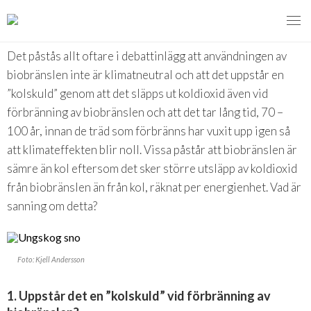
Ger förbränning en kolskuld?
Det påstås allt oftare i debattinlägg att användningen av
biobränslen inte är klimatneutral och att det uppstår en
”kolskuld” genom att det släpps ut koldioxid även vid
MENY
förbränning av biobränslen och att det tar lång tid, 70 –
VI VERKAR FÖR
100 år, innan de träd som förbränns har vuxit upp igen så
att klimateffekten blir noll. Vissa påstår att biobränslen är
OM BIOENERGI
Svebios valmanifest 2026
sämre än kol eftersom det sker större utsläpp av koldioxid
från biobränslen än från kol, räknat per energienhet. Vad är
Styrmedel
Aktuella frågor
sanning om detta?
Ger förbränning en kolskuld?
Koldioxidskatt
Det finns inget liv utan förbränning
Foto: Kjell Andersson
Besvarade remisser
Finns det tillräckligt med biomassa?
2026
1. Uppstår det en ”kolskuld” vid förbränning av
Remisser på gång
Försörjningstrygghet