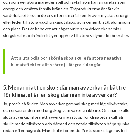
och som ger stora mängder spill och avfall som kan användas som
energi och ersätta fossila bränslen. Träprodukterna är särskilt
värdefulla eftersom de ersätter material som kräver mycket energi
eller leder till stora växthusgasutsläpp, som cement, stål, aluminium
och plast. Det är behovet att sågat virke som driver ekonomin i
skogsbruket och indirekt ger upphov till stora volymer biobränslen.
Att sluta odla och skörda skog skulle få stora negativa
klimateffekter, allt större ju längre tiden går.
5. Menar ni att en skog där man avverkar är bättre
för klimatet än en skog där man inte avverkar?
Jo, precis så är det. Man avverkar gammal skog med låg tillväxttakt,
och ersätter den med ungskog som växer snabbare. Om man skulle
sluta avverka, införa ett avverkningsstopp för klimatets skull, så
skulle medeltillväxten och därmed den totala tillväxten börja sjunka
redan efter några år. Man skulle för en tid få ett större lager av kol i