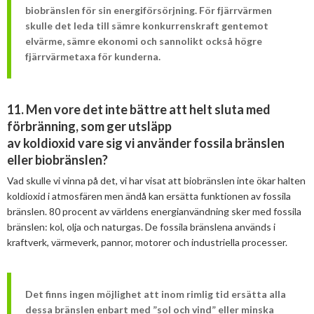
biobränslen för sin energiförsörjning. För fjärrvärmen
skulle det leda till sämre konkurrenskraft gentemot
elvärme, sämre ekonomi och sannolikt också högre
fjärrvärmetaxa för kunderna.
11. Men vore det inte bättre att helt sluta med
förbränning, som ger utsläpp
av koldioxid vare sig vi använder fossila bränslen
eller biobränslen?
Vad skulle vi vinna på det, vi har visat att biobränslen inte ökar halten
koldioxid i atmosfären men ändå kan ersätta funktionen av fossila
bränslen. 80 procent av världens energianvändning sker med fossila
bränslen: kol, olja och naturgas. De fossila bränslena används i
kraftverk, värmeverk, pannor, motorer och industriella processer.
Det finns ingen möjlighet att inom rimlig tid ersätta alla
dessa bränslen enbart med ”sol och vind” eller minska