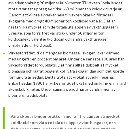
Svebios stadgar
avverkar omkring 90 miljoner kubikmeter. Tillväxten i hela landet
Mars
Mars
Nordic Pellets Conference
Publikationer och dokument
motsvarar ett upptag av cirka 160 miljoner ton koldioxid varje år.
Verksamhetsberättelse
Januari
Februari
Genom att vi inte avverkar hela tillväxten ökar kolförrådet i
Stora biokraft- och värmekonferensen
skogarna med drygt 40 miljoner ton koldioxid varje år. Det är
Projekt inom bioenergi
Årsstämmor
Januari
nästan lika mycket som de totala utsläppen av växthusgaser i
Svebio Fuel Market Day
Sverige, som förra året var strax under 50 miljoner ton
Avslutade projekt
Nätverk och samarbeten
koldioxidekvivalenter (koldioxid och andra växthusgaser
Svebios vår- och årsmöteskonferens
omräknade till koldioxid).
BioDriv
Jan Häckners bioenergistipendium
Virkesförrådet, d v s mängden biomassa i skogen, ökar därmed
med ungefär en procent om året. Under de senaste 100 åren har
Integritetspolicy (GDPR)
virkesförrådet fördubblats. Det finns alltså dubbelt så mycket
biomassa och lagrat biogent kol i våra skogar idag som det gjorde
för hundra år sedan. Detta trots att vi ökat avverkningarna.
Enbart sedan 1980 har virkesförrådet ökat med omkring en miljard
skogskubikmeter. Under samma period har användningen av
bioenergi tredubblats.
Våra skogar binder brutto in mer än tre gånger så mycket
koldioxid som våra totala utsläpp av växthusgaser, och
de binder netto in nästan lika mycket som våra utsläpp,