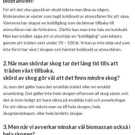
biobränslen?
2025
Juni
Hur ser Sveriges energianvänding ut?
För att det ska uppstå en skuld måste man låna av någon.
2024
Maj
December
Biobränslen är växter som tagit koldioxid ur atmosfären för att växa.
Sammanfattande statistik om bioenergi
Växterna har skapat en koltillgång som de lämnar tillbaka till
2023
April
November
November
atmosfären när de förbränns. Därför kan man inte tala om kolskuld.
Varför behöves reduktionsplikten?
Man kan istället säga att vi utnyttjar en ”koltillgång” som bildats
2022
Mars
September
Oktober
December
genom att träden växt under 70 – 100 år. Vi kan ju inte elda ved som
Finns det mark?
inte först har växt i skogen och hämtat koldioxid ur atmosfären.
2021
Januari
Augusti
September
Oktober
December
Biovärme
2020
Juni
Augusti
Augusti
November
December
2. När man skördar skog tar det lång tid tills att
träden växt tillbaka,
2019
Maj
Juli
Juni
Oktober
Oktober
December
Biodrivmedel
skörd av skog gör väl att det finns mindre skog?
2018
April
Juni
Maj
September
September
November
November
Ja, men det gäller bara det enskilda trädet eller en enskild
Biokraft
avverkning. Det gäller inte hela skogen eftersom all skog växer, och
2017
Mars
Maj
April
Augusti
Augusti
Oktober
Oktober
Maj
det är inte rimligt att bara räkna på enskilda träd och avverkningar.
Kolsänkor
För att räkna rätt måste man se till hela skogen, hela
2016
Februari
Mars
Mars
April
Juni
September
September
April
November
skogslandskapet, eller hela landets skogar.
Bioenergi – ord och begrepp
2015
Februari
Mars
Maj
Juni
Juli
Mars
Oktober
November
3. Men när vi avverkar minskar väl biomassan också i
2014
Januari
Februari
Mars
Maj
Juni
Februari
September
Oktober
November
Exempel på bioenergi
hela skogen?