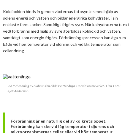
Koldioxiden binds in genom växternas fotosyntes med hjälp av
solens energi och vatten och bildar energirika kolhydrater, i sin
enklaste form socker. Samtidigt frigörs syre. När kolhydraterna (t ex i
ved) förbränns med hjälp av syre återbildas koldioxid och vatten,
samtidigt som energin frigörs. Förbränningsprocessen kan äga rum
både vid hög temperatur vid eldning och vid låg temperatur som
cellandning.
Vid förbränning av biobränslen bildas vattenånga. Här vid värmeverket i Flen. Foto:
Kjell Andersson
Förbränning är en naturlig del av kolkretsloppet.
Förbränning kan ske vid låg temperatur i djurens och
mikroorganismernas celler eller vid hög temperatur