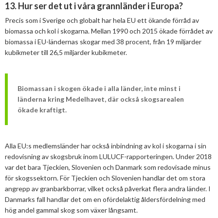
13. Hur ser det ut i våra grannländer i Europa?
Precis som i Sverige och globalt har hela EU ett ökande förråd av
biomassa och kol i skogarna. Mellan 1990 och 2015 ökade förrådet av
biomassa i EU-ländernas skogar med 38 procent, från 19 miljarder
kubikmeter till 26,5 miljarder kubikmeter.
Biomassan i skogen ökade i alla länder, inte minst i
länderna kring Medelhavet, där också skogsarealen
ökade kraftigt.
Alla EU:s medlemsländer har också inbindning av kol i skogarna i sin
redovisning av skogsbruk inom LULUCF-rapporteringen. Under 2018
var det bara Tjeckien, Slovenien och Danmark som redovisade minus
för skogssektorn. För Tjeckien och Slovenien handlar det om stora
angrepp av granbarkborrar, vilket också påverkat flera andra länder. I
Danmarks fall handlar det om en ofördelaktig åldersfördelning med
hög andel gammal skog som växer långsamt.