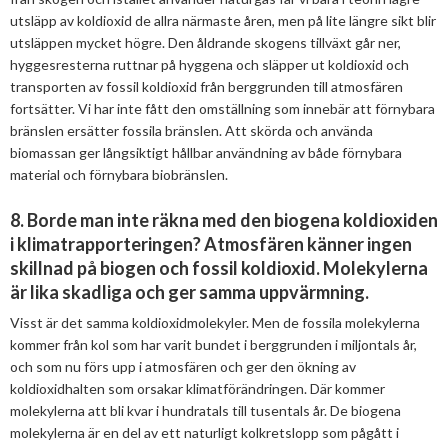
utsläpp av koldioxid de allra närmaste åren, men på lite längre sikt blir
utsläppen mycket högre. Den åldrande skogens tillväxt går ner,
hyggesresterna ruttnar på hyggena och släpper ut koldioxid och
transporten av fossil koldioxid från berggrunden till atmosfären
fortsätter. Vi har inte fått den omställning som innebär att förnybara
bränslen ersätter fossila bränslen. Att skörda och använda
biomassan ger långsiktigt hållbar användning av både förnybara
material och förnybara biobränslen.
8. Borde man inte räkna med den biogena koldioxiden
i klimatrapporteringen? Atmosfären känner ingen
skillnad på biogen och fossil koldioxid. Molekylerna
är lika skadliga och ger samma uppvärmning.
Visst är det samma koldioxidmolekyler. Men de fossila molekylerna
kommer från kol som har varit bundet i berggrunden i miljontals år,
och som nu förs upp i atmosfären och ger den ökning av
koldioxidhalten som orsakar klimatförändringen. Där kommer
molekylerna att bli kvar i hundratals till tusentals år. De biogena
molekylerna är en del av ett naturligt kolkretslopp som pågått i