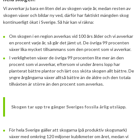
Vi avverkar ju bara en liten del av skogen varje år, medan resten av
2013
Januari
Februari
April
April
Januari
Augusti
September
Oktober
Augusti
Definitioner av bioenergi
skogen växer och bildar ny ved, därför har faktiskt mängden skog
2012
Januari
Januari
Mars
Juni
Augusti
September
Juni
November
kontinuerligt ökat i Sverige. Så här kan vi räkna:
PRESS
2011
Februari
April
Juli
Augusti
Maj
Oktober
December
Om skogen i en region avverkas vid 100 års ålder och vi avverkar
en procent varje år, så går det jämt ut. De övriga 99 procenten
MEDLEMSKAP
2010
Januari
Mars
Juni
Juli
April
September
Oktober
December
växer lika mycket tillsammans som den procent som vi avverkar.
EVENEMANG
Associerad medlem
I verkligheten växer de övriga 99 procenten lite mer än den
2009
Februari
Maj
Maj
Mars
Augusti
September
November
December
procent som vi avverkar, eftersom vi under årens lopp har
2008
Januari
April
Mars
Februari
Maj
Augusti
Oktober
November
December
planterat bättre plantor och lärt oss sköta skogen allt bättre. De
Privat medlem
MER
yngre årgångarna växer alltså bättre än de äldre och den totala
2007
Mars
Februari
Januari
April
Juli
September
September
November
December
tillväxten är större än den procent som avverkas.
Om oss
Februari
Mars
Maj
Augusti
Mars
Augusti
December
Medlemmar
Styrelse
Skogen tar upp tre gånger Sveriges fossila årlig utsläpp.
Januari
Februari
Mars
Juni
Juli
Hedersmedlemmar
Våra kanaler
Medlemmar
Februari
Maj
Maj
Konkurrensrättsligt
För hela Sverige gäller att skogarna (på produktiv skogsmark)
April
April
Kontakt
Konferenser och event
växer med omkring 120 miljoner kubikmeter om året, medan vi