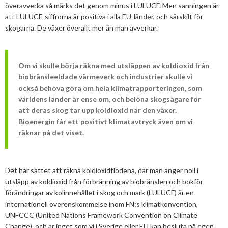
överavverka så märks det genom minus i LULUCF. Men sanningen är
att LULUCF-siffrorna är positiva i alla EU-länder, och särskilt för
skogarna. De växer överallt mer än man avverkar.
Om vi skulle börja räkna med utsläppen av koldioxid från
biobränsleeldade värmeverk och industrier skulle vi
också behöva göra om hela klimatrapporteringen, som
världens länder är ense om, och belöna skogsägare för
att deras skog tar upp koldioxid när den växer.
Bioenergin får ett positivt klimatavtryck även om vi
räknar på det viset.
Det här sättet att räkna koldioxidflödena, där man anger noll i
utsläpp av koldioxid från förbränning av biobränslen och bokför
förändringar av kolinnehållet i skog och mark (LULUCF) är en
internationell överenskommelse inom FN:s klimatkonvention,
UNFCCC (United Nations Framework Convention on Climate
Change), och är inget som vi i Sverige eller EU kan besluta på egen