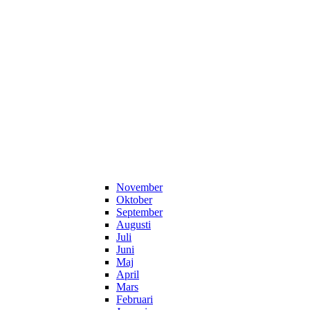
November
Oktober
September
Augusti
Juli
Juni
Maj
April
Mars
Februari