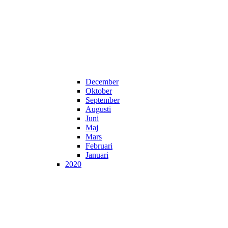
December
Oktober
September
Augusti
Juni
Maj
Mars
Februari
Januari
2020