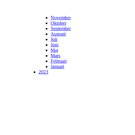
November
Oktober
September
Augusti
Juli
Juni
Maj
Mars
Februari
Januari
2023