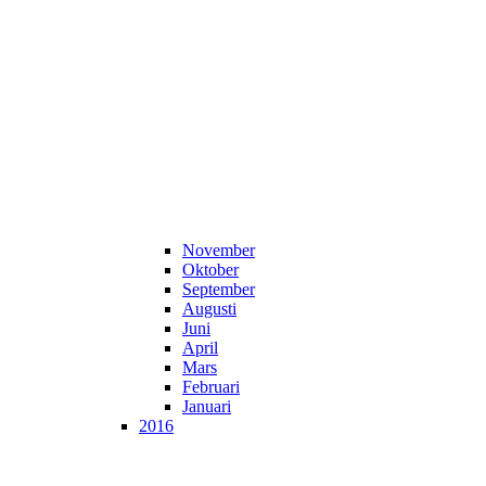
November
Oktober
September
Augusti
Juni
April
Mars
Februari
Januari
2016