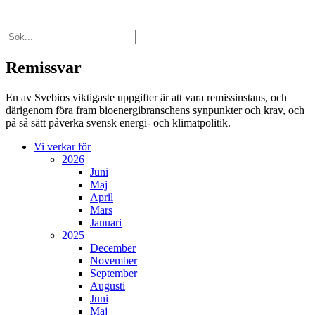
Remissvar
En av Svebios viktigaste uppgifter är att vara remissinstans, och
därigenom föra fram bioenergibranschens synpunkter och krav, och
på så sätt påverka svensk energi- och klimatpolitik.
Vi verkar för
2026
Juni
Maj
April
Mars
Januari
2025
December
November
September
Augusti
Juni
Maj