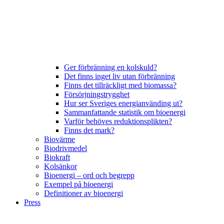
Ger förbränning en kolskuld?
Det finns inget liv utan förbränning
Finns det tillräckligt med biomassa?
Försörjningstrygghet
Hur ser Sveriges energianvänding ut?
Sammanfattande statistik om bioenergi
Varför behöves reduktionsplikten?
Finns det mark?
Biovärme
Biodrivmedel
Biokraft
Kolsänkor
Bioenergi – ord och begrepp
Exempel på bioenergi
Definitioner av bioenergi
Press