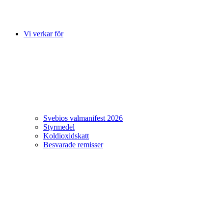
Vi verkar för
Svebios valmanifest 2026
Styrmedel
Koldioxidskatt
Besvarade remisser