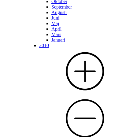
Oktober
September
Augusti
Juni
Maj
April
Mars
Januari
2010