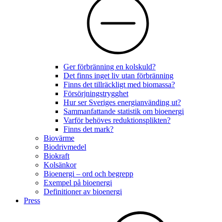
Ger förbränning en kolskuld?
Det finns inget liv utan förbränning
Finns det tillräckligt med biomassa?
Försörjningstrygghet
Hur ser Sveriges energianvänding ut?
Sammanfattande statistik om bioenergi
Varför behöves reduktionsplikten?
Finns det mark?
Biovärme
Biodrivmedel
Biokraft
Kolsänkor
Bioenergi – ord och begrepp
Exempel på bioenergi
Definitioner av bioenergi
Press