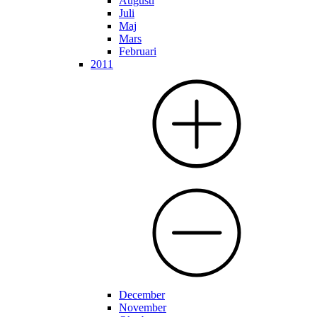
Augusti
Juli
Maj
Mars
Februari
2011
December
November