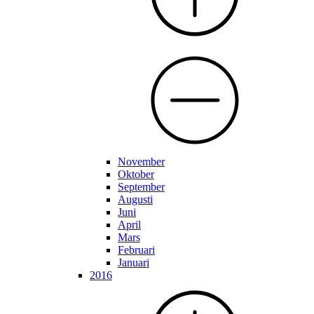
November
Oktober
September
Augusti
Juni
April
Mars
Februari
Januari
2016