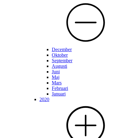
December
Oktober
September
Augusti
Juni
Maj
Mars
Februari
Januari
2020