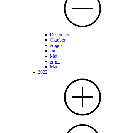
December
Oktober
Augusti
Juni
Maj
April
Mars
2022