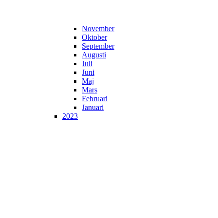
November
Oktober
September
Augusti
Juli
Juni
Maj
Mars
Februari
Januari
2023