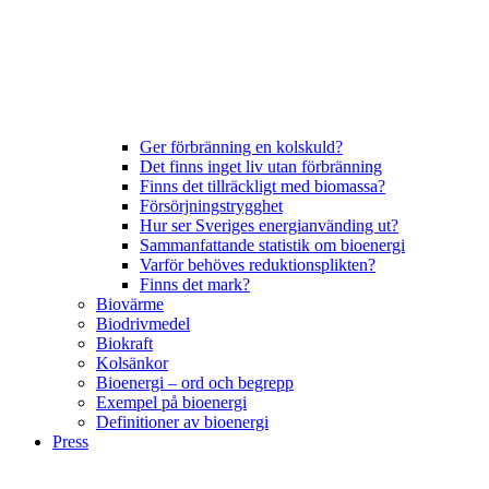
Ger förbränning en kolskuld?
Det finns inget liv utan förbränning
Finns det tillräckligt med biomassa?
Försörjningstrygghet
Hur ser Sveriges energianvänding ut?
Sammanfattande statistik om bioenergi
Varför behöves reduktionsplikten?
Finns det mark?
Biovärme
Biodrivmedel
Biokraft
Kolsänkor
Bioenergi – ord och begrepp
Exempel på bioenergi
Definitioner av bioenergi
Press