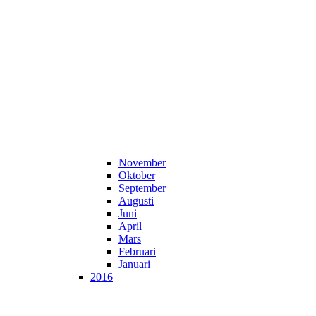
November
Oktober
September
Augusti
Juni
April
Mars
Februari
Januari
2016