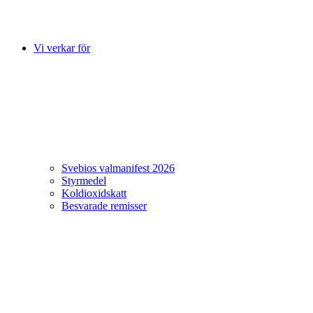
Vi verkar för
Svebios valmanifest 2026
Styrmedel
Koldioxidskatt
Besvarade remisser