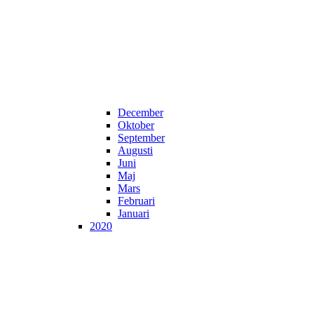
December
Oktober
September
Augusti
Juni
Maj
Mars
Februari
Januari
2020