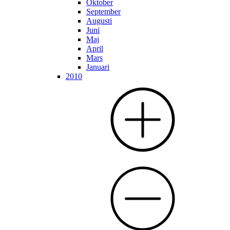
Oktober
September
Augusti
Juni
Maj
April
Mars
Januari
2010