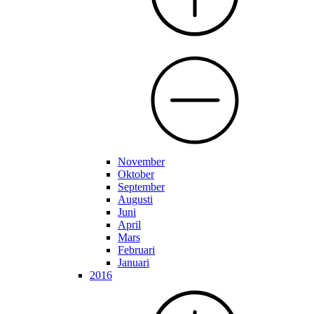
November
Oktober
September
Augusti
Juni
April
Mars
Februari
Januari
2016