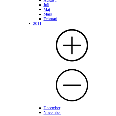
Augusti
Juli
Maj
Mars
Februari
2011
December
November