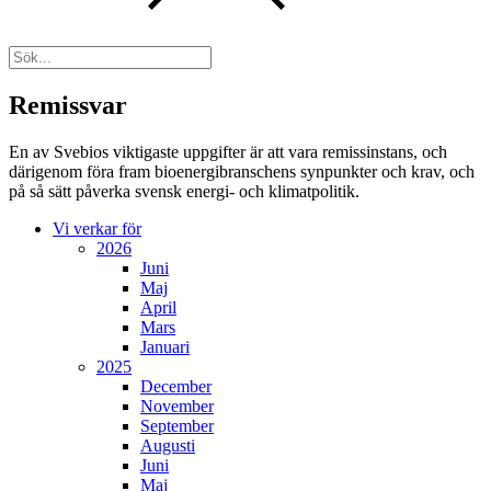
Remissvar
En av Svebios viktigaste uppgifter är att vara remissinstans, och
därigenom föra fram bioenergibranschens synpunkter och krav, och
på så sätt påverka svensk energi- och klimatpolitik.
Vi verkar för
2026
Juni
Maj
April
Mars
Januari
2025
December
November
September
Augusti
Juni
Maj