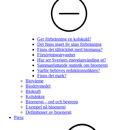
Ger förbränning en kolskuld?
Det finns inget liv utan förbränning
Finns det tillräckligt med biomassa?
Försörjningstrygghet
Hur ser Sveriges energianvänding ut?
Sammanfattande statistik om bioenergi
Varför behöves reduktionsplikten?
Finns det mark?
Biovärme
Biodrivmedel
Biokraft
Kolsänkor
Bioenergi – ord och begrepp
Exempel på bioenergi
Definitioner av bioenergi
Press