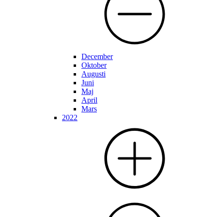
December
Oktober
Augusti
Juni
Maj
April
Mars
2022