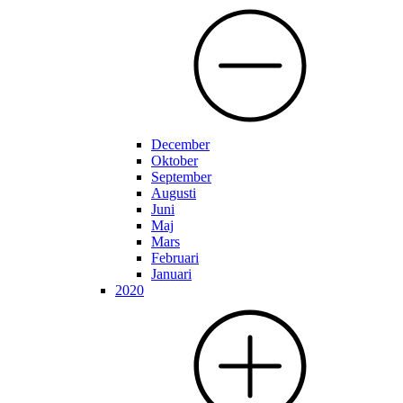
December
Oktober
September
Augusti
Juni
Maj
Mars
Februari
Januari
2020