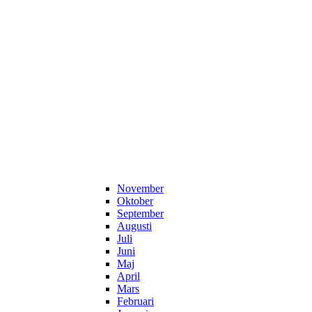
November
Oktober
September
Augusti
Juli
Juni
Maj
April
Mars
Februari