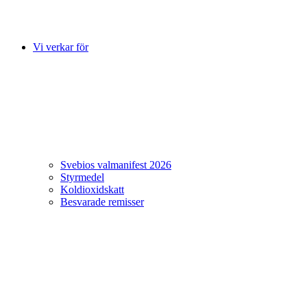
Vi verkar för
Svebios valmanifest 2026
Styrmedel
Koldioxidskatt
Besvarade remisser