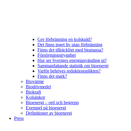
Ger förbränning en kolskuld?
Det finns inget liv utan förbränning
Finns det tillräckligt med biomassa?
Försörjningstrygghet
Hur ser Sveriges energianvänding ut?
Sammanfattande statistik om bioenergi
Varför behöves reduktionsplikten?
Finns det mark?
Biovärme
Biodrivmedel
Biokraft
Kolsänkor
Bioenergi – ord och begrepp
Exempel på bioenergi
Definitioner av bioenergi
Press