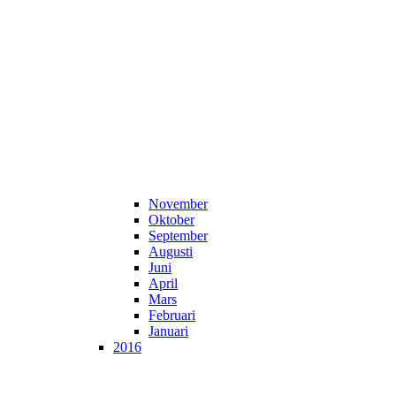
November
Oktober
September
Augusti
Juni
April
Mars
Februari
Januari
2016