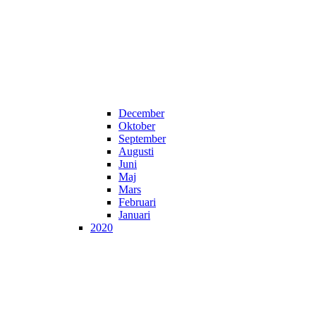
December
Oktober
September
Augusti
Juni
Maj
Mars
Februari
Januari
2020