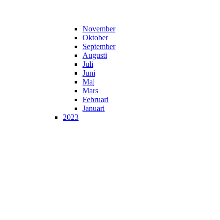
November
Oktober
September
Augusti
Juli
Juni
Maj
Mars
Februari
Januari
2023