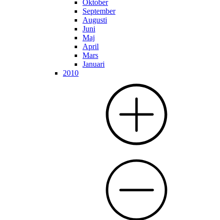
Oktober
September
Augusti
Juni
Maj
April
Mars
Januari
2010