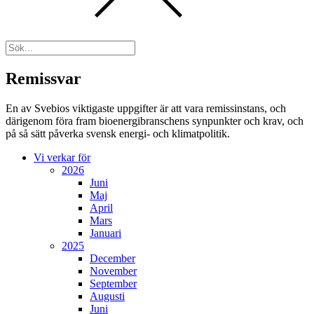
Remissvar
En av Svebios viktigaste uppgifter är att vara remissinstans, och
därigenom föra fram bioenergibranschens synpunkter och krav, och
på så sätt påverka svensk energi- och klimatpolitik.
Vi verkar för
2026
Juni
Maj
April
Mars
Januari
2025
December
November
September
Augusti
Juni