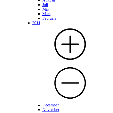
Augusti
Juli
Maj
Mars
Februari
2011
December
November