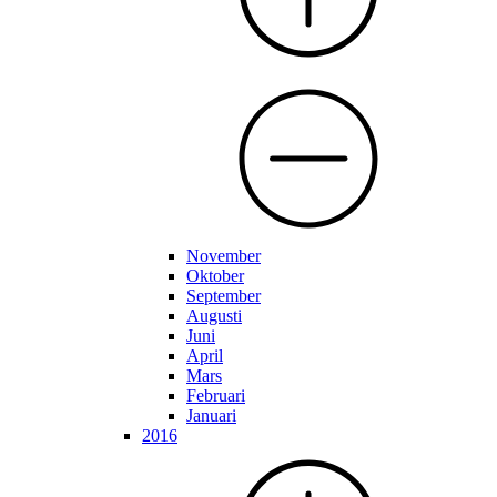
November
Oktober
September
Augusti
Juni
April
Mars
Februari
Januari
2016