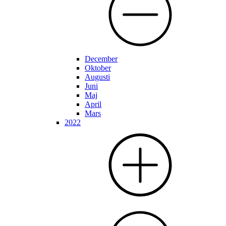
December
Oktober
Augusti
Juni
Maj
April
Mars
2022