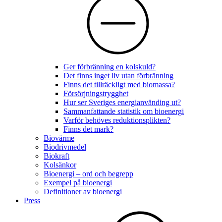
Ger förbränning en kolskuld?
Det finns inget liv utan förbränning
Finns det tillräckligt med biomassa?
Försörjningstrygghet
Hur ser Sveriges energianvänding ut?
Sammanfattande statistik om bioenergi
Varför behöves reduktionsplikten?
Finns det mark?
Biovärme
Biodrivmedel
Biokraft
Kolsänkor
Bioenergi – ord och begrepp
Exempel på bioenergi
Definitioner av bioenergi
Press