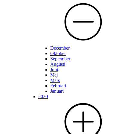
December
Oktober
September
Augusti
Juni
Maj
Mars
Februari
Januari
2020