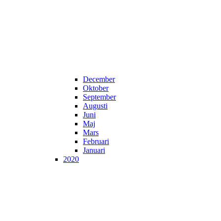
December
Oktober
September
Augusti
Juni
Maj
Mars
Februari
Januari
2020