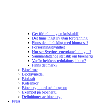
Ger förbränning en kolskuld?
Det finns inget liv utan förbränning
Finns det tillräckligt med biomassa?
Försörjningstrygghet
Hur ser Sveriges energianvänding ut?
Sammanfattande statistik om bioenergi
Varför behöves reduktionsplikten?
Finns det mark?
Biovärme
Biodrivmedel
Biokraft
Kolsänkor
Bioenergi – ord och begrepp
Exempel på bioenergi
Definitioner av bioenergi
Press