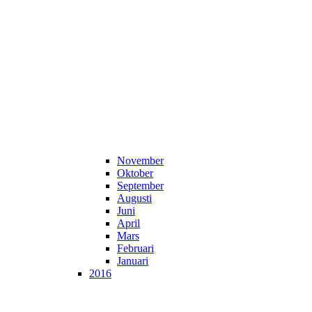
November
Oktober
September
Augusti
Juni
April
Mars
Februari
Januari
2016