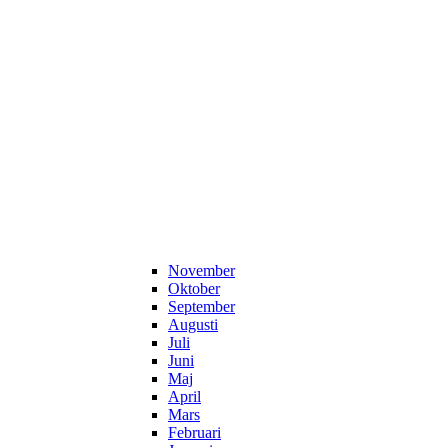
November
Oktober
September
Augusti
Juli
Juni
Maj
April
Mars
Februari