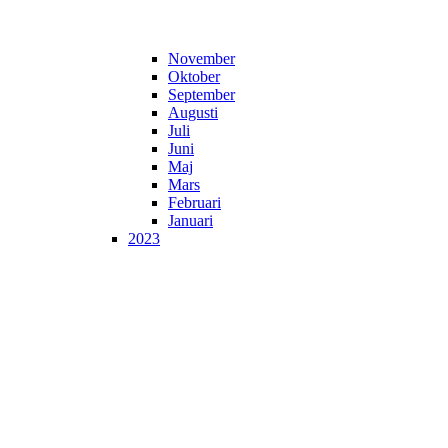
November
Oktober
September
Augusti
Juli
Juni
Maj
Mars
Februari
Januari
2023