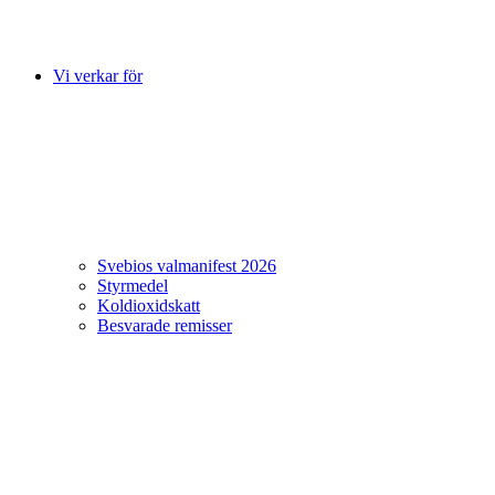
Vi verkar för
Svebios valmanifest 2026
Styrmedel
Koldioxidskatt
Besvarade remisser