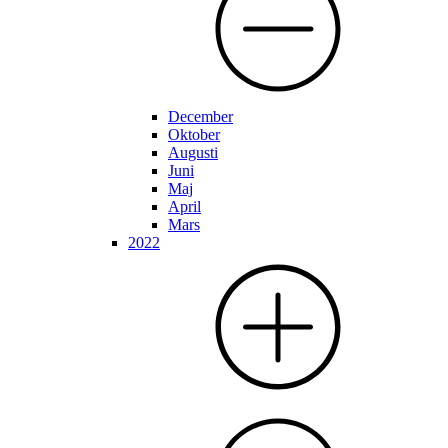
December
Oktober
Augusti
Juni
Maj
April
Mars
2022