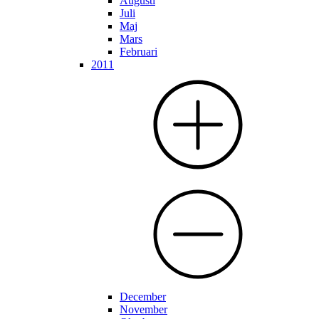
Augusti
Juli
Maj
Mars
Februari
2011
December
November