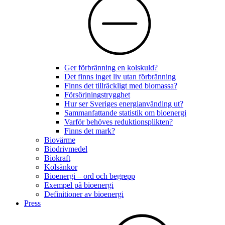
Ger förbränning en kolskuld?
Det finns inget liv utan förbränning
Finns det tillräckligt med biomassa?
Försörjningstrygghet
Hur ser Sveriges energianvänding ut?
Sammanfattande statistik om bioenergi
Varför behöves reduktionsplikten?
Finns det mark?
Biovärme
Biodrivmedel
Biokraft
Kolsänkor
Bioenergi – ord och begrepp
Exempel på bioenergi
Definitioner av bioenergi
Press