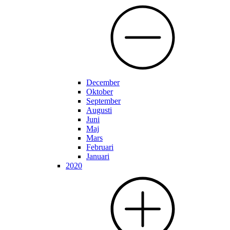
December
Oktober
September
Augusti
Juni
Maj
Mars
Februari
Januari
2020