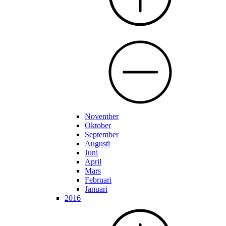
November
Oktober
September
Augusti
Juni
April
Mars
Februari
Januari
2016