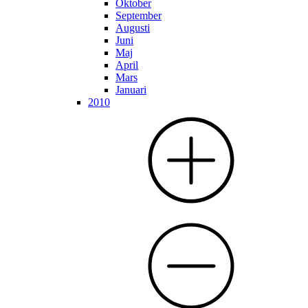
Oktober
September
Augusti
Juni
Maj
April
Mars
Januari
2010