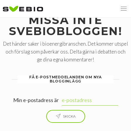
MISSA INTE
SVEBIOBLOGGEN!
MENY
Det händer saker i bioenergibranschen. Det kommer utspel
och förslag som påverkar oss. Delta gärna i debatten och
VI VERKAR FÖR
ge dina egna kommentarer!
OM BIOENERGI
Svebios valmanifest 2026
FÅ E-POSTMEDDELANDEN OM NYA
BLOGGINLÄGG
PRESS
Styrmedel
Aktuella frågor
Ger förbränning en kolskuld?
MEDLEMSKAP
Koldioxidskatt
Biovärme
Min e-postadress är
Det finns inget liv utan förbränning
EVENEMANG
Besvarade remisser
Biodrivmedel
Associerad medlem
SKICKA
Finns det tillräckligt med biomassa?
2026
Remisser på gång
Biokraft
Privat medlem
MER
Försörjningstrygghet