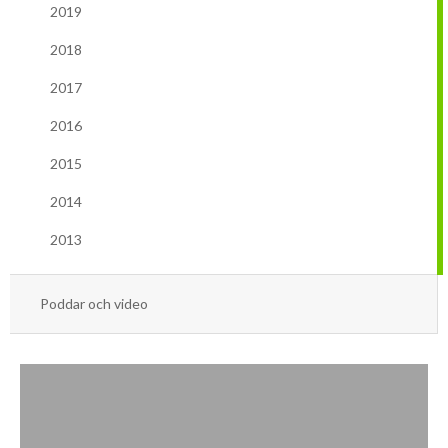
Mars
Mars
2019
2018
Januari
Februari
2017
Januari
2016
2015
2014
2013
Poddar och video