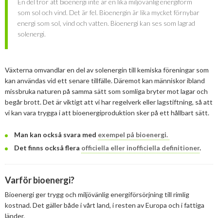
En del tror att bioenergi inte är en lika miljövänlig energiform
Kolsänkor
Hur ser Sveriges energianvänding ut?
som sol och vind. Det är fel. Bioenergin är lika mycket förnybar
2013
Januari
Februari
April
April
Januari
Augusti
September
Oktober
Augusti
energi som sol, vind och vatten. Bioenergi kan ses som lagrad
Sammanfattande statistik om bioenergi
Bioenergi – ord och begrepp
2012
Januari
Januari
Mars
Juni
Augusti
September
Juni
November
solenergi.
Varför behöves reduktionsplikten?
Exempel på bioenergi
2011
Februari
April
Juli
Augusti
Maj
Oktober
December
Finns det mark?
Växterna omvandlar en del av solenergin till kemiska föreningar som
2010
Januari
Mars
Juni
Juli
April
September
Oktober
December
Definitioner av bioenergi
kan användas vid ett senare tillfälle. Däremot kan människor ibland
2009
Februari
Maj
Maj
Mars
Augusti
September
November
December
missbruka naturen på samma sätt som somliga bryter mot lagar och
MEDLEMSKAP
begår brott. Det är viktigt att vi har regelverk eller lagstiftning, så att
2008
Januari
April
Mars
Februari
Maj
Augusti
Oktober
November
December
vi kan vara trygga i att bioenergiproduktion sker på ett hållbart sätt.
EVENEMANG
Associerad medlem
2007
Mars
Februari
Januari
April
Juli
September
September
November
December
Man kan också svara med
exempel på bioenergi.
Privat medlem
Februari
Mars
Maj
Augusti
Mars
Augusti
December
Det finns också flera
officiella eller inofficiella definitioner
.
MER
Januari
Februari
Mars
Juni
Juli
Om oss
Varför bioenergi?
Februari
Maj
Maj
Medlemmar
Styrelse
Bioenergi ger trygg och miljövänlig energiförsörjning till rimlig
April
April
kostnad. Det gäller både i vårt land, i resten av Europa och i fattiga
Hedersmedlemmar
länder.
Våra kanaler
Medlemmar