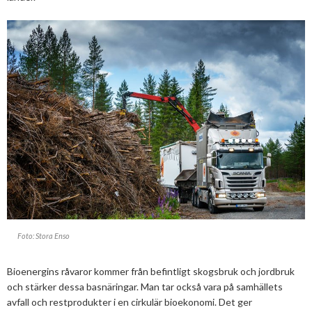
Mars
Mars
Konkurrensrättsligt
Kontakt
Konferenser och event
Januari
Februari
Svebios stadgar
Nordic Pellets Conference
Januari
Publikationer och dokument
Verksamhetsberättelse
Stora biokraft- och värmekonferensen
Projekt inom bioenergi
Årsstämmor
Svebio Fuel Market Day
Avslutade projekt
Nätverk och samarbeten
Svebios vår- och årsmöteskonferens
BioDriv
Jan Häckners bioenergistipendium
Integritetspolicy (GDPR)
Foto: Stora Enso
Bioenergins råvaror kommer från befintligt skogsbruk och jordbruk
och stärker dessa basnäringar. Man tar också vara på samhällets
avfall och restprodukter i en cirkulär bioekonomi. Det ger