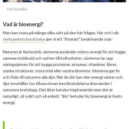
2025
Juni
Kolsänkor
Hur ser Sveriges energianvänding ut?
Foto: Scandbio
2024
Maj
December
Sammanfattande statistik om bioenergi
Bioenergi – ord och begrepp
Vad är bioenergi?
2023
April
November
November
Varför behöves reduktionsplikten?
Man kan svara på många olika sätt på den här frågan. Här och i vår
Exempel på bioenergi
2022
Mars
September
Oktober
December
verksamhetsberättelse
ger vi ett ”litterärt” beskrivande svar:
Finns det mark?
2021
Januari
Augusti
September
Oktober
December
Definitioner av bioenergi
Naturen är fantastisk, växterna använder solens energi för att bygga
samman koldioxid och vatten till kolhydrater; växterna tar upp
2020
Juni
Augusti
Augusti
November
December
PRESS
näringsämnen för att bygga proteiner, enzymer, vitaminer, fibrer,
2019
Maj
Juli
Juni
Oktober
Oktober
December
starka strukturer, stora träd eller vackra blommor. Växterna ger liv
Aktuella frågor
och föda till naturens alla djur. När de dör kan den energi växter och
2018
April
Juni
Maj
September
September
November
November
djur innehåller tas tillvara innan beståndsdelarna återvänder i
Ger förbränning en kolskuld?
naturens kretslopp. Det låter kanske högtravande men det är
Biovärme
2017
Mars
Maj
April
Augusti
Augusti
Oktober
Oktober
Maj
naturligt, så svårt och så enkelt. ”Bio” betyder liv, bioenergi är livets
Det finns inget liv utan förbränning
energi.
Biodrivmedel
2016
Februari
Mars
Mars
April
Juni
September
September
April
November
Finns det tillräckligt med biomassa?
2015
Februari
Mars
Maj
Juni
Juli
Mars
Oktober
November
Biokraft
Försörjningstrygghet
2014
Januari
Februari
Mars
Maj
Juni
Februari
September
Oktober
November