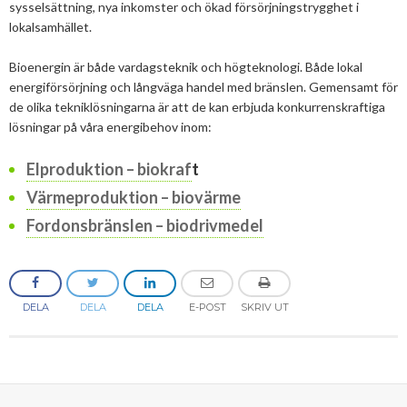
sysselsättning, nya inkomster och ökad försörjningstrygghet i
lokalsamhället.
Bioenergin är både vardagsteknik och högteknologi. Både lokal
energiförsörjning och långväga handel med bränslen. Gemensamt för
de olika tekniklösningarna är att de kan erbjuda konkurrenskraftiga
lösningar på våra energibehov inom:
Elproduktion – biokraf
t
Värmeproduktion – biovärme
Fordonsbränslen – biodrivmedel
DELA
DELA
DELA
E-POST
SKRIV UT