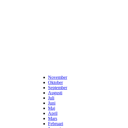
November
Oktober
September
Augusti
Juli
Juni
Maj
April
Mars
Februari