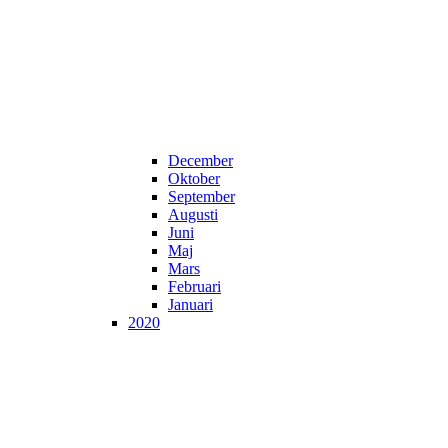
December
Oktober
September
Augusti
Juni
Maj
Mars
Februari
Januari
2020