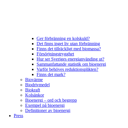
Ger förbränning en kolskuld?
Det finns inget liv utan förbränning
Finns det tillräckligt med biomassa?
Försörjningstrygghet
Hur ser Sveriges energianvänding ut?
Sammanfattande statistik om bioenergi
Varför behöves reduktionsplikten?
Finns det mark?
Biovärme
Biodrivmedel
Biokraft
Kolsänkor
Bioenergi – ord och begrepp
Exempel på bioenergi
Definitioner av bioenergi
Press