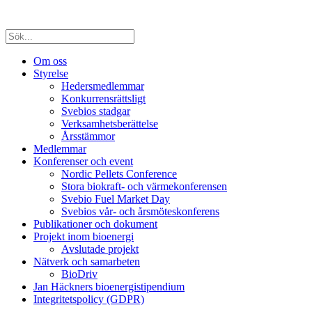
Om oss
Styrelse
Hedersmedlemmar
Konkurrensrättsligt
Svebios stadgar
Verksamhetsberättelse
Årsstämmor
Medlemmar
Konferenser och event
Nordic Pellets Conference
Stora biokraft- och värmekonferensen
Svebio Fuel Market Day
Svebios vår- och årsmöteskonferens
Publikationer och dokument
Projekt inom bioenergi
Avslutade projekt
Nätverk och samarbeten
BioDriv
Jan Häckners bioenergistipendium
Integritetspolicy (GDPR)