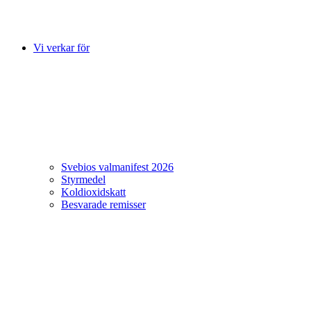
Vi verkar för
Svebios valmanifest 2026
Styrmedel
Koldioxidskatt
Besvarade remisser