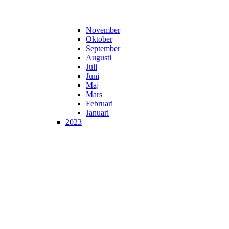
November
Oktober
September
Augusti
Juli
Juni
Maj
Mars
Februari
Januari
2023