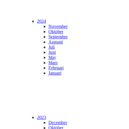
2024
November
Oktober
September
Augusti
Juli
Juni
Maj
Mars
Februari
Januari
2023
December
Oktober