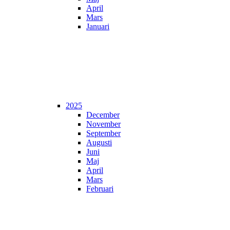
April
Mars
Januari
2025
December
November
September
Augusti
Juni
Maj
April
Mars
Februari