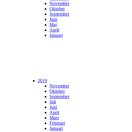
November
Oktober
September
Juni
Maj
April
Januari
2019
November
Oktober
September
Juli
Juni
April
Mars
Februari
Januari