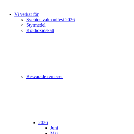
Vi verkar för
Svebios valmanifest 2026
Styrmedel
Koldioxidskatt
Besvarade remisser
2026
Juni
Maj