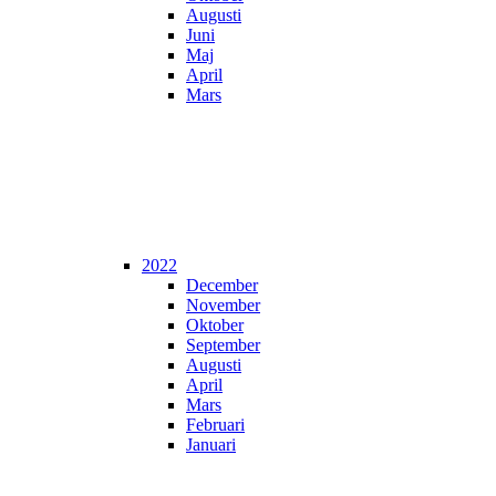
Augusti
Juni
Maj
April
Mars
2022
December
November
Oktober
September
Augusti
April
Mars
Februari
Januari