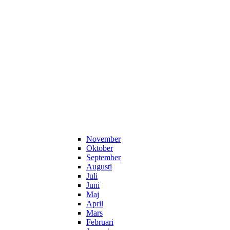
November
Oktober
September
Augusti
Juli
Juni
Maj
April
Mars
Februari