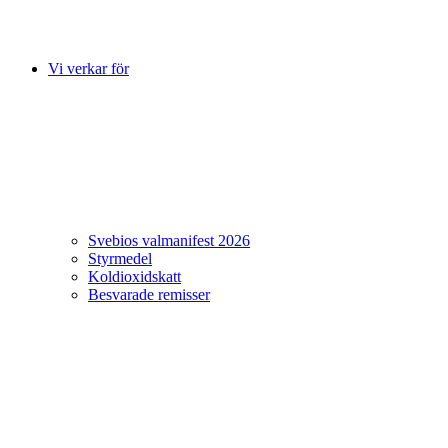
Vi verkar för
Svebios valmanifest 2026
Styrmedel
Koldioxidskatt
Besvarade remisser