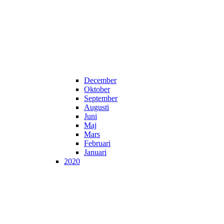
December
Oktober
September
Augusti
Juni
Maj
Mars
Februari
Januari
2020