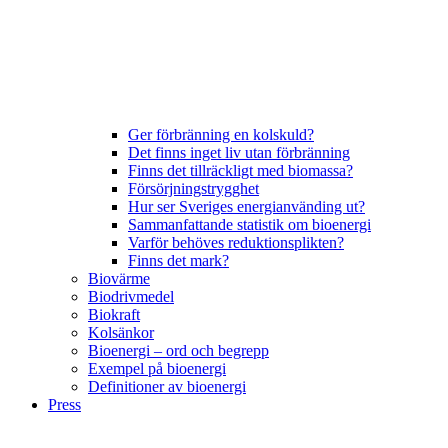
Ger förbränning en kolskuld?
Det finns inget liv utan förbränning
Finns det tillräckligt med biomassa?
Försörjningstrygghet
Hur ser Sveriges energianvänding ut?
Sammanfattande statistik om bioenergi
Varför behöves reduktionsplikten?
Finns det mark?
Biovärme
Biodrivmedel
Biokraft
Kolsänkor
Bioenergi – ord och begrepp
Exempel på bioenergi
Definitioner av bioenergi
Press