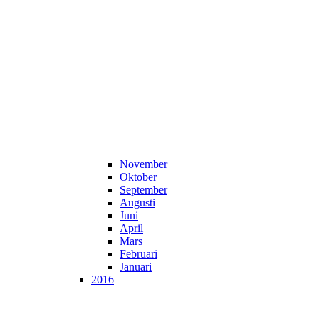
November
Oktober
September
Augusti
Juni
April
Mars
Februari
Januari
2016