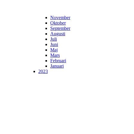
November
Oktober
September
Augusti
Juli
Juni
Maj
Mars
Februari
Januari
2023