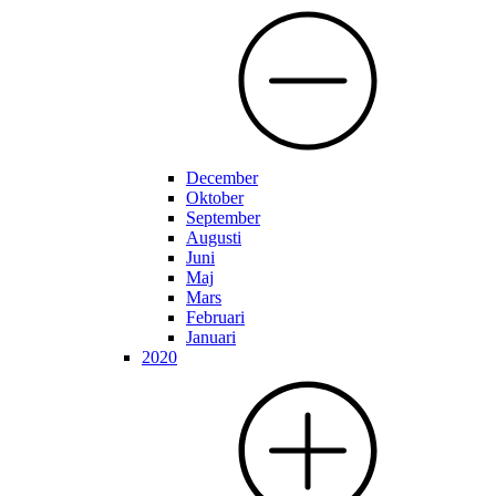
December
Oktober
September
Augusti
Juni
Maj
Mars
Februari
Januari
2020