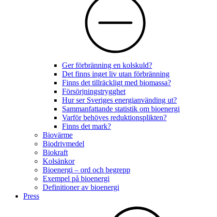
Ger förbränning en kolskuld?
Det finns inget liv utan förbränning
Finns det tillräckligt med biomassa?
Försörjningstrygghet
Hur ser Sveriges energianvänding ut?
Sammanfattande statistik om bioenergi
Varför behöves reduktionsplikten?
Finns det mark?
Biovärme
Biodrivmedel
Biokraft
Kolsänkor
Bioenergi – ord och begrepp
Exempel på bioenergi
Definitioner av bioenergi
Press