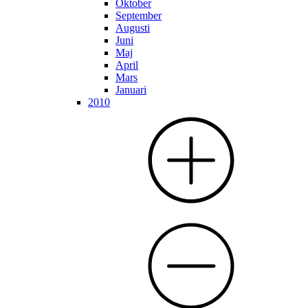
Oktober
September
Augusti
Juni
Maj
April
Mars
Januari
2010