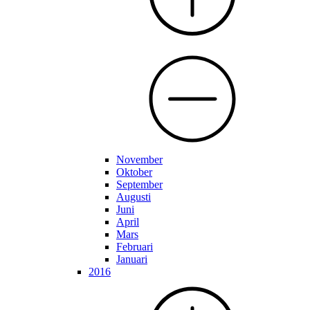
November
Oktober
September
Augusti
Juni
April
Mars
Februari
Januari
2016