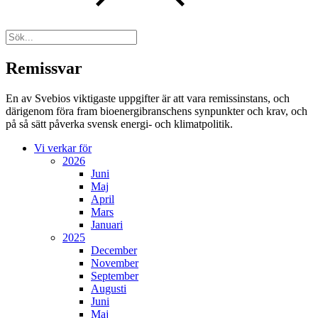
Remissvar
En av Svebios viktigaste uppgifter är att vara remissinstans, och
därigenom föra fram bioenergibranschens synpunkter och krav, och
på så sätt påverka svensk energi- och klimatpolitik.
Vi verkar för
2026
Juni
Maj
April
Mars
Januari
2025
December
November
September
Augusti
Juni
Maj