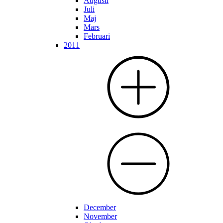
Augusti
Juli
Maj
Mars
Februari
2011
December
November