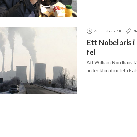
7 december 2018
Bl
Ett Nobelpris 
fel
Att William Nordhaus f
under klimatmötet i Katw