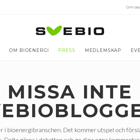
Om oss
OM BIOENERGI
PRESS
MEDLEMSKAP
EV
MISSA INTE
VEBIOBLOGGE
r i bioenergibranschen. Det kommer utspel och förs
s. Delta gärna i debatten och ge dina egna kommentar