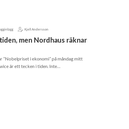
ogginlägg
Kjell Andersson
i tiden, men Nordhaus räknar
år ”Nobelpriset i ekonomi” på måndag mitt
ice är ett tecken i tiden. Inte…