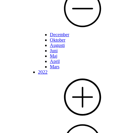
December
Oktober
Augusti
Juni
Maj
April
Mars
2022