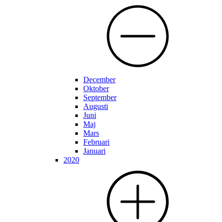
December
Oktober
September
Augusti
Juni
Maj
Mars
Februari
Januari
2020