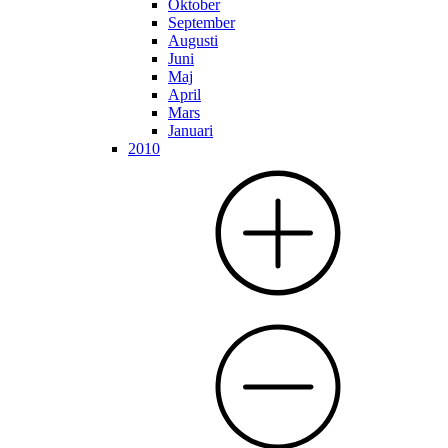
Oktober
September
Augusti
Juni
Maj
April
Mars
Januari
2010