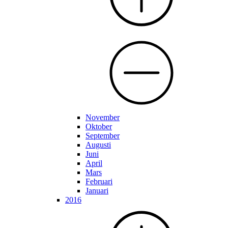
November
Oktober
September
Augusti
Juni
April
Mars
Februari
Januari
2016