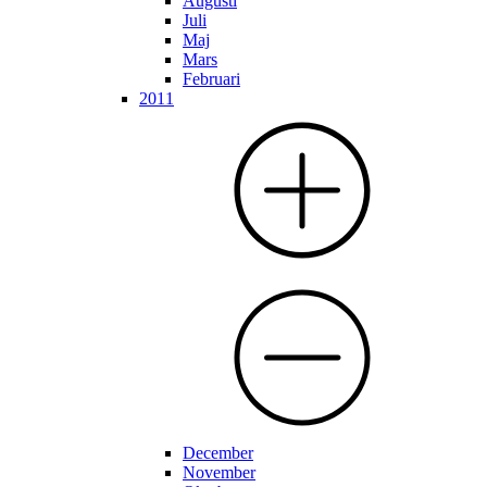
Augusti
Juli
Maj
Mars
Februari
2011
December
November