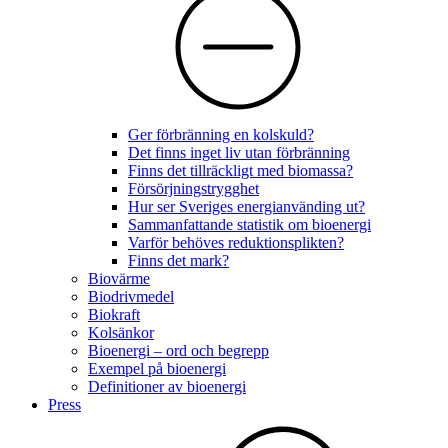
Ger förbränning en kolskuld?
Det finns inget liv utan förbränning
Finns det tillräckligt med biomassa?
Försörjningstrygghet
Hur ser Sveriges energianvänding ut?
Sammanfattande statistik om bioenergi
Varför behöves reduktionsplikten?
Finns det mark?
Biovärme
Biodrivmedel
Biokraft
Kolsänkor
Bioenergi – ord och begrepp
Exempel på bioenergi
Definitioner av bioenergi
Press