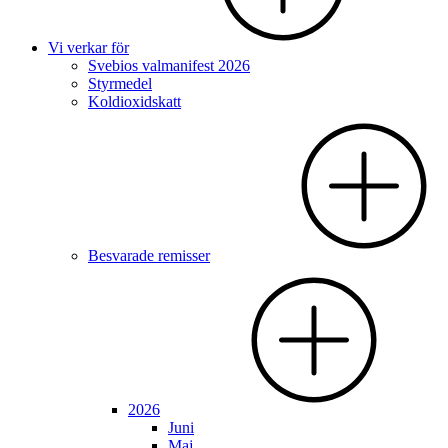
Vi verkar för
Svebios valmanifest 2026
Styrmedel
Koldioxidskatt
Besvarade remisser
2026
Juni
Maj