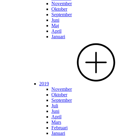
November
Oktober
September
Juni
Maj
April
Januari
2019
November
Oktober
September
Juli
Juni
April
Mars
Februari
Januari