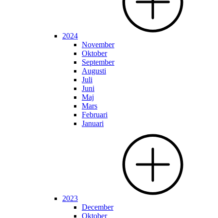
2024
November
Oktober
September
Augusti
Juli
Juni
Maj
Mars
Februari
Januari
2023
December
Oktober