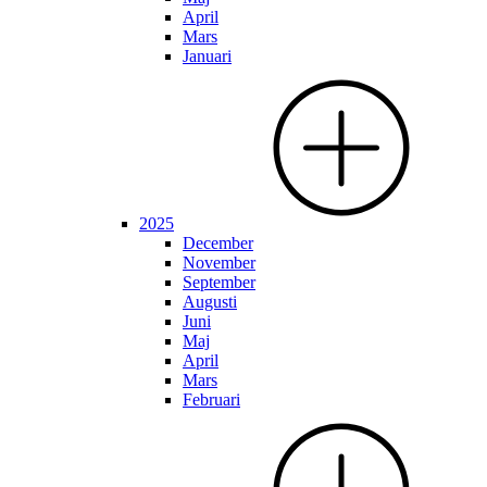
April
Mars
Januari
2025
December
November
September
Augusti
Juni
Maj
April
Mars
Februari