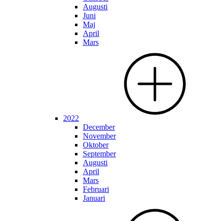
Augusti
Juni
Maj
April
Mars
2022
December
November
Oktober
September
Augusti
April
Mars
Februari
Januari