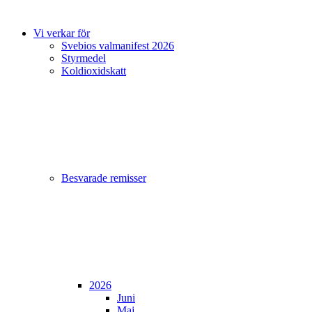
Vi verkar för
Svebios valmanifest 2026
Styrmedel
Koldioxidskatt
Besvarade remisser
2026
Juni
Maj