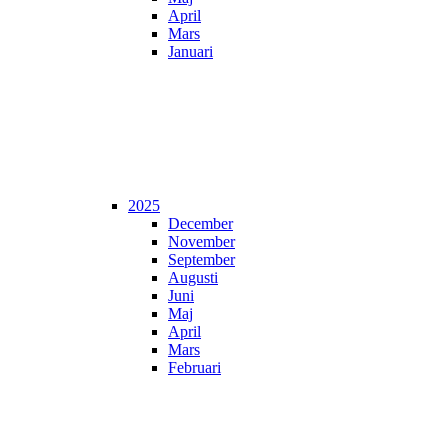
April
Mars
Januari
2025
December
November
September
Augusti
Juni
Maj
April
Mars
Februari