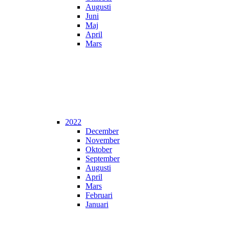
Augusti
Juni
Maj
April
Mars
2022
December
November
Oktober
September
Augusti
April
Mars
Februari
Januari