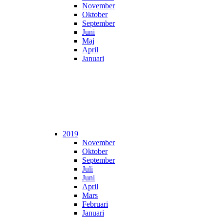
November
Oktober
September
Juni
Maj
April
Januari
2019
November
Oktober
September
Juli
Juni
April
Mars
Februari
Januari