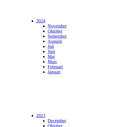
2024
November
Oktober
September
Augusti
Juli
Juni
Maj
Mars
Februari
Januari
2023
December
Oktober