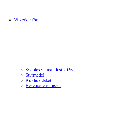
Vi verkar för
Svebios valmanifest 2026
Styrmedel
Koldioxidskatt
Besvarade remisser