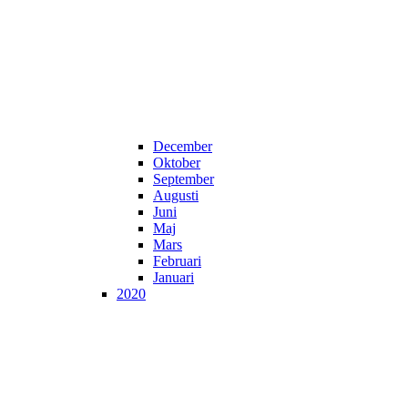
December
Oktober
September
Augusti
Juni
Maj
Mars
Februari
Januari
2020