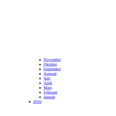
November
Oktober
September
Augusti
Juni
April
Mars
Februari
Januari
2016