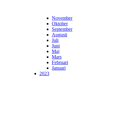
November
Oktober
September
Augusti
Juli
Juni
Maj
Mars
Februari
Januari
2023