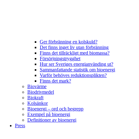
Ger förbränning en kolskuld?
Det finns inget liv utan förbränning
Finns det tillräckligt med biomassa?
Försörjningstrygghet
Hur ser Sveriges energianvänding ut?
Sammanfattande statistik om bioenergi
Varför behöves reduktionsplikten?
Finns det mark?
Biovärme
Biodrivmedel
Biokraft
Kolsänkor
Bioenergi – ord och begrepp
Exempel på bioenergi
Definitioner av bioenergi
Press