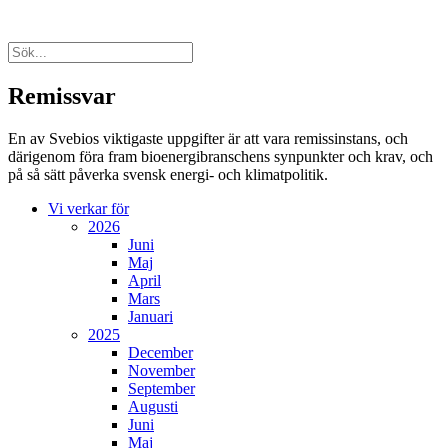
Remissvar
En av Svebios viktigaste uppgifter är att vara remissinstans, och
därigenom föra fram bioenergibranschens synpunkter och krav, och
på så sätt påverka svensk energi- och klimatpolitik.
Vi verkar för
2026
Juni
Maj
April
Mars
Januari
2025
December
November
September
Augusti
Juni
Maj