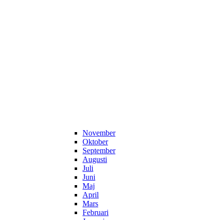
November
Oktober
September
Augusti
Juli
Juni
Maj
April
Mars
Februari