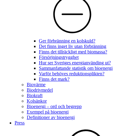
Ger förbränning en kolskuld?
Det finns inget liv utan förbränning
Finns det tillräckligt med biomassa?
Försörjningstrygghet
Hur ser Sveriges energianvänding ut?
Sammanfattande statistik om bioenergi
Varför behöves reduktionsplikten?
Finns det mark?
Biovärme
Biodrivmedel
Biokraft
Kolsänkor
Bioenergi – ord och begrepp
Exempel på bioenergi
Definitioner av bioenergi
Press