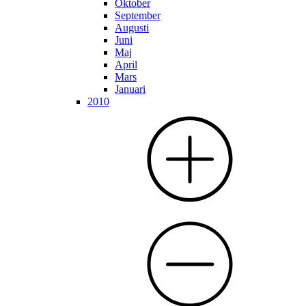
Oktober
September
Augusti
Juni
Maj
April
Mars
Januari
2010