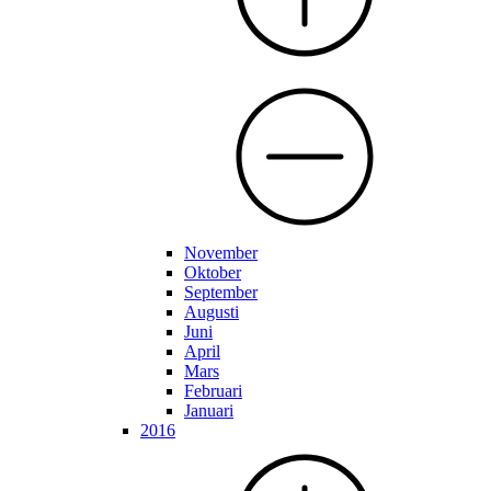
November
Oktober
September
Augusti
Juni
April
Mars
Februari
Januari
2016