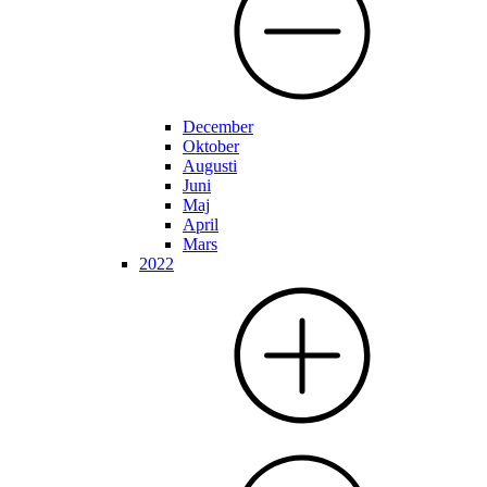
December
Oktober
Augusti
Juni
Maj
April
Mars
2022