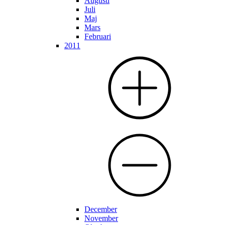
Augusti
Juli
Maj
Mars
Februari
2011
December
November