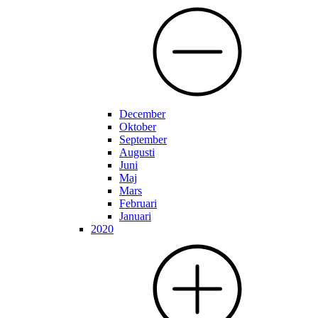
December
Oktober
September
Augusti
Juni
Maj
Mars
Februari
Januari
2020