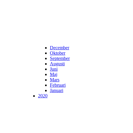
December
Oktober
September
Augusti
Juni
Maj
Mars
Februari
Januari
2020