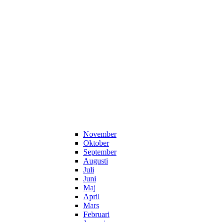
November
Oktober
September
Augusti
Juli
Juni
Maj
April
Mars
Februari