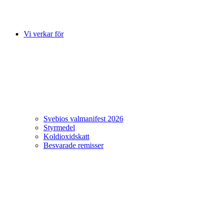
Vi verkar för
Svebios valmanifest 2026
Styrmedel
Koldioxidskatt
Besvarade remisser