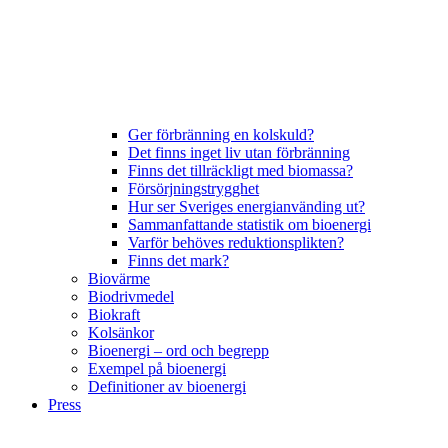
Ger förbränning en kolskuld?
Det finns inget liv utan förbränning
Finns det tillräckligt med biomassa?
Försörjningstrygghet
Hur ser Sveriges energianvänding ut?
Sammanfattande statistik om bioenergi
Varför behöves reduktionsplikten?
Finns det mark?
Biovärme
Biodrivmedel
Biokraft
Kolsänkor
Bioenergi – ord och begrepp
Exempel på bioenergi
Definitioner av bioenergi
Press