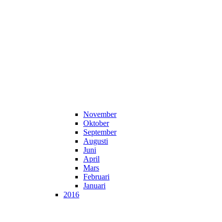
November
Oktober
September
Augusti
Juni
April
Mars
Februari
Januari
2016