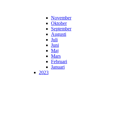
November
Oktober
September
Augusti
Juli
Juni
Maj
Mars
Februari
Januari
2023