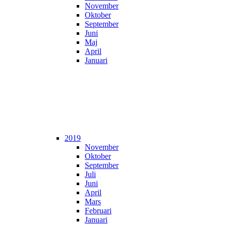
November
Oktober
September
Juni
Maj
April
Januari
2019
November
Oktober
September
Juli
Juni
April
Mars
Februari
Januari