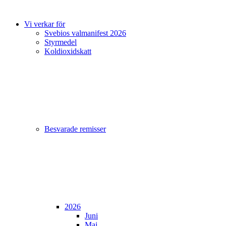
Vi verkar för
Svebios valmanifest 2026
Styrmedel
Koldioxidskatt
Besvarade remisser
2026
Juni
Maj