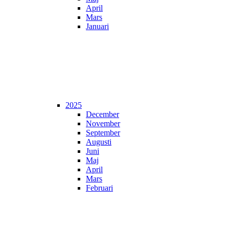
April
Mars
Januari
2025
December
November
September
Augusti
Juni
Maj
April
Mars
Februari