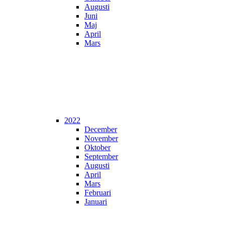
Augusti
Juni
Maj
April
Mars
2022
December
November
Oktober
September
Augusti
April
Mars
Februari
Januari