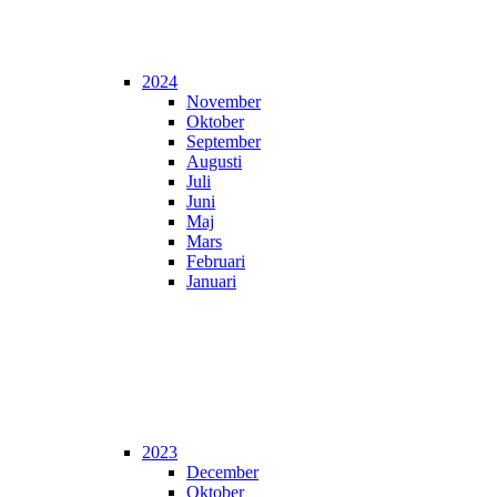
2024
November
Oktober
September
Augusti
Juli
Juni
Maj
Mars
Februari
Januari
2023
December
Oktober