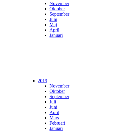
November
Oktober
September
Juni
Maj
April
Januari
2019
November
Oktober
September
Juli
Juni
April
Mars
Februari
Januari