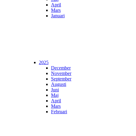
April
Mars
Januari
2025
December
November
September
Augusti
Juni
Maj
April
Mars
Februari