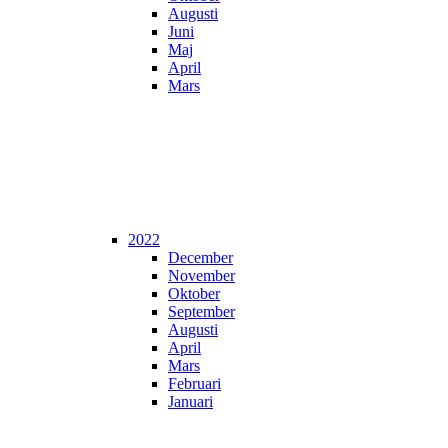
Augusti
Juni
Maj
April
Mars
2022
December
November
Oktober
September
Augusti
April
Mars
Februari
Januari