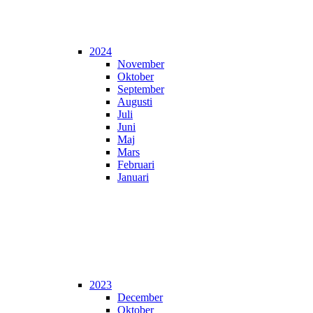
2024
November
Oktober
September
Augusti
Juli
Juni
Maj
Mars
Februari
Januari
2023
December
Oktober