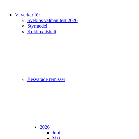
Vi verkar för
Svebios valmanifest 2026
Styrmedel
Koldioxidskatt
Besvarade remisser
2026
Juni
Maj